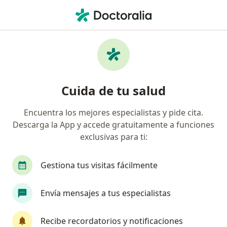
Men
Tumor De La Médula Espinal • Gustavo A Madero, CDMX
Filtros
• 1
Seguro
Mapa
Especialistas en Tumor de la médula espinal
Cuida de tu salud
en Gustavo A Madero
Encuentra los mejores especialistas y pide cita.
Descarga la App y accede gratuitamente a funciones
¿Qué especialidad estás buscando?
exclusivas para ti:
Neurocirujano
Gestiona tus visitas fácilmente
Envía mensajes a tus especialistas
Recibe recordatorios y notificaciones