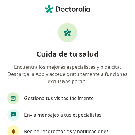
Men
Tricurosis O Tricuriasis • Magdalena Contreras, CDMX
Filtros
• 1
Mapa
Especialistas en Tricurosis o tricuriasis en
Cuida de tu salud
Magdalena Contreras
Encuentra los mejores especialistas y pide cita.
Descarga la App y accede gratuitamente a funciones
¿Qué especialidad estás buscando?
exclusivas para ti:
Infectólogo
Médico general
Internista
Gestiona tus visitas fácilmente
Envía mensajes a tus especialistas
Recibe recordatorios y notificaciones