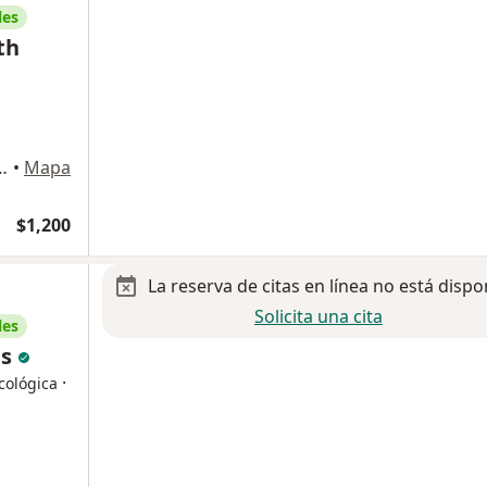
les
th
ostilla 2600, Monterrey
•
Mapa
$1,200
La reserva de citas en línea no está dispo
Solicita una cita
les
as
·
cológica