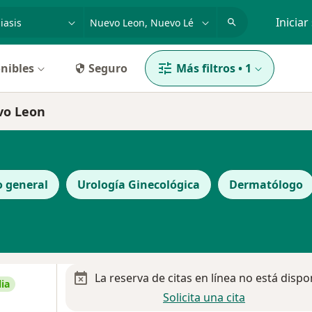
dad, enfermedad o nombre
p. ej. Guadalajara
Iniciar
nibles
Seguro
Más filtros
•
1
vo Leon
o general
Urología Ginecológica
Dermatólogo
La reserva de citas en línea no está dispo
ia
Solicita una cita