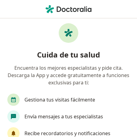
Men
Trastornos Del Sueño • Naucalpan de Juárez, México
Filtros
• 1
Seguro
Mapa
Especialistas en Trastornos del sueño en
Cuida de tu salud
Naucalpan de Juárez
Encuentra los mejores especialistas y pide cita.
Descarga la App y accede gratuitamente a funciones
¿Qué especialidad estás buscando?
exclusivas para ti:
Psicólogo
Psiquiatra
Terapeuta compleme
Gestiona tus visitas fácilmente
Envía mensajes a tus especialistas
Recibe recordatorios y notificaciones