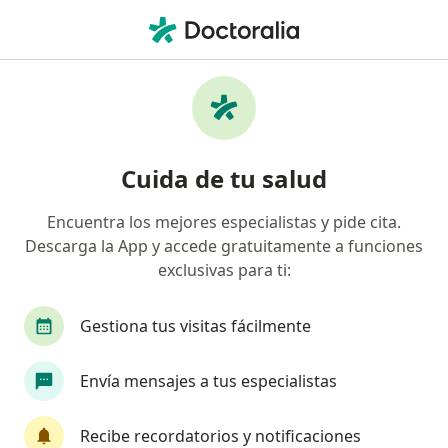
Men
Trastorno Fonológico • Ecatepec de Morelos, México
Filtros
• 1
Seguro
Mapa
Especialistas en Trastorno fonológico en
Cuida de tu salud
Ecatepec de Morelos
Encuentra los mejores especialistas y pide cita.
Descarga la App y accede gratuitamente a funciones
¿Qué especialidad estás buscando?
exclusivas para ti:
Psicólogo
Psiquiatra
Psiquiatra infantil
Gestiona tus visitas fácilmente
Envía mensajes a tus especialistas
Recibe recordatorios y notificaciones