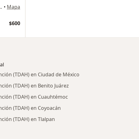
auhtémcoc,, Coacalco de Berriozabal
•
Mapa
$600
al
tención (TDAH) en Ciudad de México
ención (TDAH) en Benito Juárez
atención (TDAH) en Cuauhtémoc
tención (TDAH) en Coyoacán
ención (TDAH) en Tlalpan
rcanas a Coacalco de Berriozabal