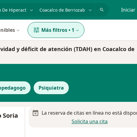
dad, enfermedad o nombre
p. ej. Guadalajara
Iniciar
nibles
Más filtros
•
1
ividad y déficit de atención (TDAH) en Coacalco de
copedagogo
Psiquiatra
La reserva de citas en línea no está dispo
o Soria
Solicita una cita