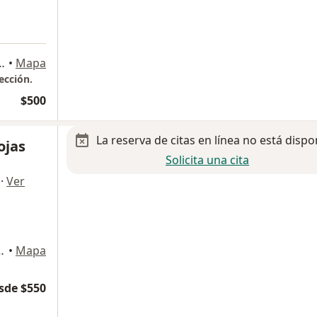
San Francisco Coacalco, Coacalco de Berriozabal
•
Mapa
ección.
$500
La reserva de citas en línea no está dispo
ojas
Solicita una cita
·
Ver
7 Coacalco Estado de México, Coacalco de Berriozabal
•
Mapa
sde $550