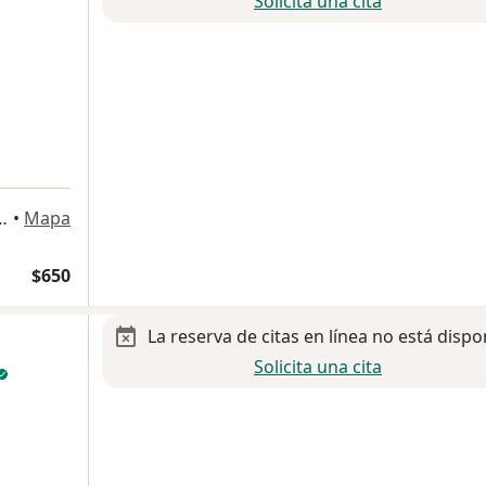
Solicita una cita
pol, Bosques del Valle, 55700 Méx., Coacalco de Berriozabal
•
Mapa
$650
La reserva de citas en línea no está dispo
Solicita una cita