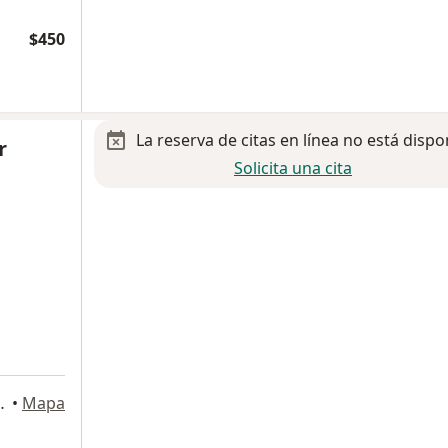
$450
La reserva de citas en línea no está dispo
r
Solicita una cita
lco de Berriozabal
•
Mapa