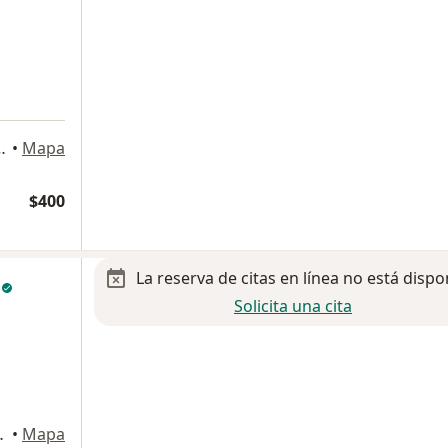
Coacalco de Berriozabal
•
Mapa
$400
La reserva de citas en línea no está dispo
e
Solicita una cita
idad UPVM, Tultitlán
•
Mapa