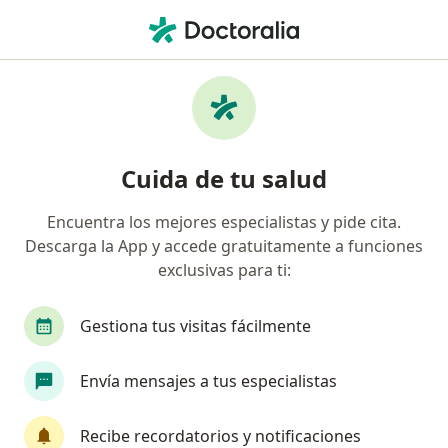
Men
Torsión Testicular • Santiago de Querétaro, Querétaro
Filtros
• 1
Seguro
Mapa
Especialistas en Torsión testicular en
Cuida de tu salud
Santiago de Querétaro
Encuentra los mejores especialistas y pide cita.
Descarga la App y accede gratuitamente a funciones
¿Qué especialidad estás buscando?
exclusivas para ti:
Urólogo
Gestiona tus visitas fácilmente
Envía mensajes a tus especialistas
Recibe recordatorios y notificaciones