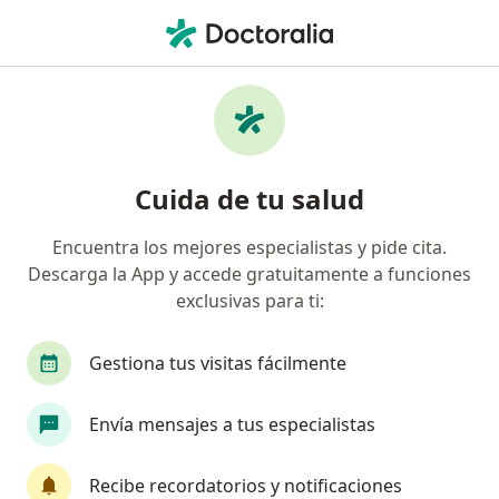
Men
Psoriasis • San Luis Potosi, San Luis Potosí
Filtros
• 1
Seguro
Mapa
Especialistas en Psoriasis en San Luis Potosi
Cuida de tu salud
Encuentra los mejores especialistas y pide cita.
¿Qué especialidad estás buscando?
Descarga la App y accede gratuitamente a funciones
Dermatólogo
Internista
Reumatólogo
exclusivas para ti:
Gestiona tus visitas fácilmente
Envía mensajes a tus especialistas
Recibe recordatorios y notificaciones