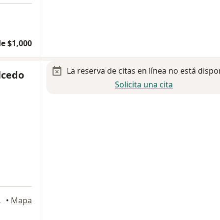
e $1,000
La reserva de citas en línea no está dispo
lcedo
Solicita una cita
a
a Garcia
•
Mapa