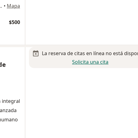
los Angeles, San Nicolás de los Garza
•
Mapa
$500
La reserva de citas en línea no está dispo
Solicita una cita
de
 integral
avanzada
o humano