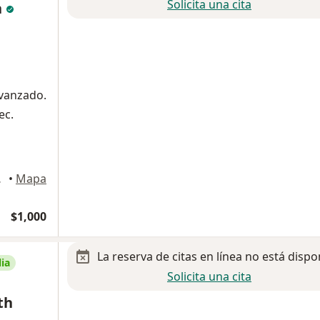
Solicita una cita
n
avanzado.
ec.
Guadalupe
•
Mapa
$1,000
La reserva de citas en línea no está dispo
ia
Solicita una cita
th