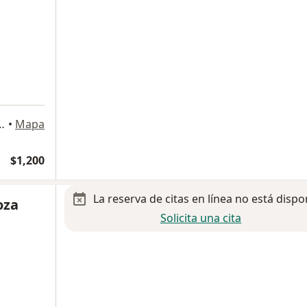
ostilla 2600, Monterrey
•
Mapa
$1,200
La reserva de citas en línea no está dispo
oza
Solicita una cita