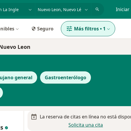
dad, enfermedad o nombre
p. ej. Guadalajara
Iniciar
nibles
Seguro
Más filtros
•
1
n Nuevo Leon
rujano general
Gastroenterólogo
La reserva de citas en línea no está dispo
Solicita una cita
as