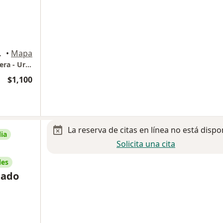
Monterrey
•
Mapa
Centro Médico Ave - Dr. Mario Vásquez Herrera - Urología
$1,100
La reserva de citas en línea no está dispo
ia
Solicita una cita
les
gado