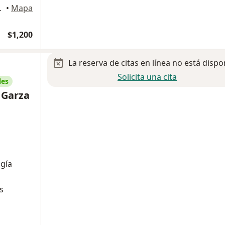
Monterrey
•
Mapa
$1,200
La reserva de citas en línea no está dispo
Solicita una cita
les
 Garza
gía
s
a