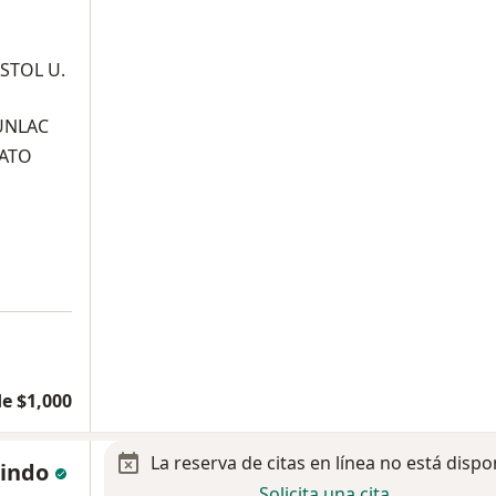
STOL U.
UNLAC
RATO
e $1,000
La reserva de citas en línea no está dispo
alindo
Solicita una cita