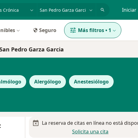
dad, enfermedad o nombre
p. ej. Guadalajara
Iniciar
nibles
Seguro
Más filtros
•
1
n San Pedro Garza Garcia
almólogo
Alergólogo
Anestesiólogo
La reserva de citas en línea no está dispo
z
Solicita una cita