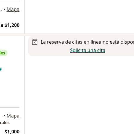
ández Garza 121, Monterrey
•
Mapa
e $1,200
La reserva de citas en línea no está dispo
Solicita una cita
les
rrey
•
Mapa
rales
$1,000