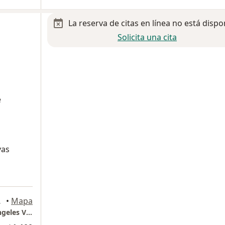
La reserva de citas en línea no está dispo
Solicita una cita
e
vas
za Garcia
•
Mapa
Torre de especialidades médicas Hospital Angeles Valle Oriente