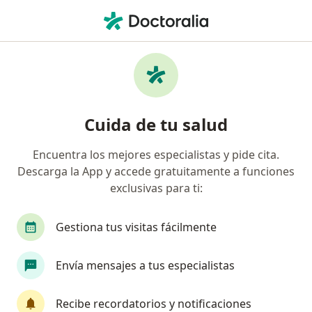
Men
Prolapso Uterino • Venustiano Carranza, CDMX
Filtros
• 1
Seguro
Mapa
Especialistas en Prolapso uterino en
Cuida de tu salud
Venustiano Carranza
Encuentra los mejores especialistas y pide cita.
Descarga la App y accede gratuitamente a funciones
¿Qué especialidad estás buscando?
exclusivas para ti:
Ginecólogo
Cirujano general
Endoscopist
Gestiona tus visitas fácilmente
Envía mensajes a tus especialistas
Recibe recordatorios y notificaciones