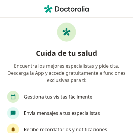
Men
Preeclampsia • Cuautitlan Izcalli, México
Filtros
• 1
Seguro
Mapa
Especialistas en Preeclampsia en Cuautitlan
Cuida de tu salud
Izcalli
Encuentra los mejores especialistas y pide cita.
Descarga la App y accede gratuitamente a funciones
¿Qué especialidad estás buscando?
exclusivas para ti:
Ginecólogo
Especialista en Medicina Crítica y 
Gestiona tus visitas fácilmente
Envía mensajes a tus especialistas
Recibe recordatorios y notificaciones