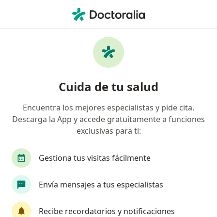
Men
Pólipos Colorrectales • Toluca de Lerdo, México
Filtros
• 1
Seguro
Mapa
Especialistas en Pólipos colorrectales en
Cuida de tu salud
Toluca de Lerdo
Encuentra los mejores especialistas y pide cita.
Descarga la App y accede gratuitamente a funciones
¿Qué especialidad estás buscando?
exclusivas para ti:
Cirujano general
Endoscopista
Médico ge
Gestiona tus visitas fácilmente
Envía mensajes a tus especialistas
Recibe recordatorios y notificaciones