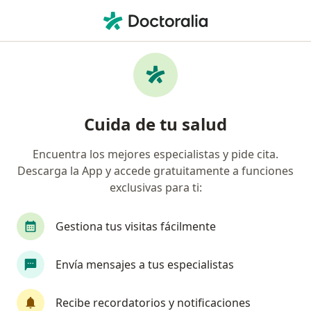
Men
Polidactilia • Magdalena Contreras, CDMX
Filtros
• 1
Seguro
Mapa
Especialistas en Polidactilia en Magdalena
Cuida de tu salud
Contreras
Encuentra los mejores especialistas y pide cita.
Descarga la App y accede gratuitamente a funciones
¿Qué especialidad estás buscando?
exclusivas para ti:
Cirujano plástico
Ortopedista
Traumatól
Gestiona tus visitas fácilmente
Envía mensajes a tus especialistas
Recibe recordatorios y notificaciones