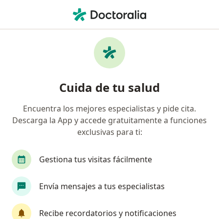
Men
Peritonitis Asociada Con Diálisis • Toluca de Lerdo, México
Filtros
• 1
Seguro
Mapa
Especialistas en Peritonitis asociada con
Cuida de tu salud
diálisis en Toluca de Lerdo
Encuentra los mejores especialistas y pide cita.
Descarga la App y accede gratuitamente a funciones
¿Qué especialidad estás buscando?
exclusivas para ti:
Nefrólogo
Cirujano general
Internista
Gestiona tus visitas fácilmente
Envía mensajes a tus especialistas
Recibe recordatorios y notificaciones