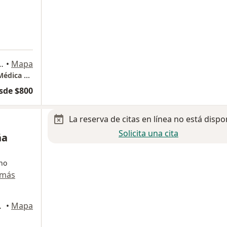
Lerma Toluca, 52000 Toluca de Lerdo, Méx., Metepec
•
Mapa
Neurología pediátrica y Pediatría. Hospital Médica MIA
sde $800
La reserva de citas en línea no está dispo
Solicita una cita
ña
ano
 más
oluca de Lerdo
•
Mapa