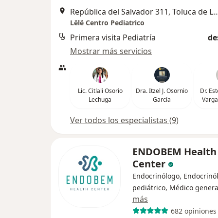
República del Salvador 311, Toluc
Lëlë Centro Pediatrico
Primera visita Pediatría
de
Mostrar más servicios
Lic. Citlali Osorio
Dra. Itzel J. Osornio
Dr. Es
Lechuga
García
Varga
Ver todos los especialistas (9)
ENDOBEM Health
Center
Endocrinólogo, Endocrinó
pediátrico, Médico genera
más
682 opiniones