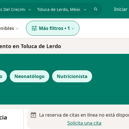
dad, enfermedad o nombre
p. ej. Guadalajara
Iniciar
nibles
Más filtros
•
1
iento en Toluca de Lerdo
o
Neonatólogo
Nutricionista
La reserva de citas en línea no está dispo
cia
Solicita una cita