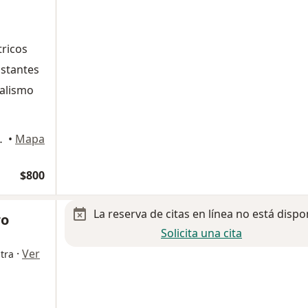
tricos
nstantes
nalismo
0, Toluca de Lerdo
•
Mapa
$800
La reserva de citas en línea no está dispo
ro
Solicita una cita
·
Ver
tra