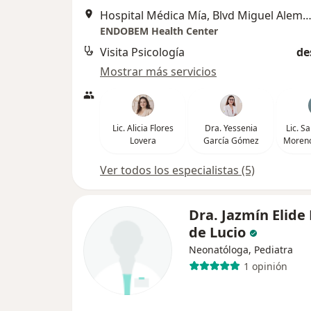
Hospital Médica Mía, Blvd Miguel Alemán No. 57......, T
ENDOBEM Health Center
Visita Psicología
de
Mostrar más servicios
Lic. Alicia Flores
Dra. Yessenia
Lic. S
Lovera
García Gómez
Moreno
Ver todos los especialistas (5)
Dra. Jazmín Elide 
de Lucio
Neonatóloga, Pediatra
1 opinión