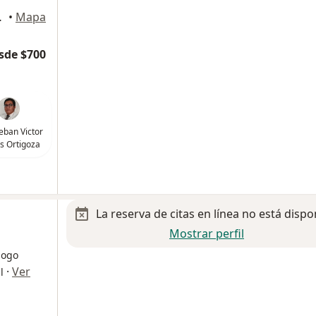
a de Lerdo
•
Mapa
sde $700
teban Victor
s Ortigoza
La reserva de citas en línea no está dispo
Mostrar perfil
logo
·
Ver
l