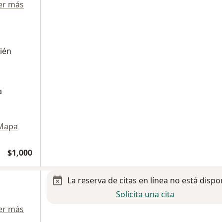
er más
ién
a
Mapa
$1,000
La reserva de citas en línea no está dispo
Solicita una cita
er más