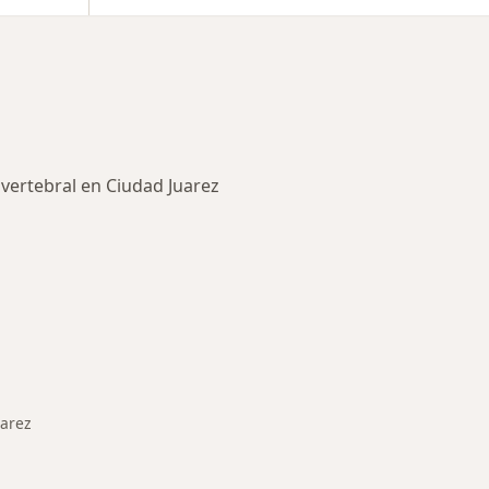
vertebral en Ciudad Juarez
rmedades en Ciudad Juarez
uarez