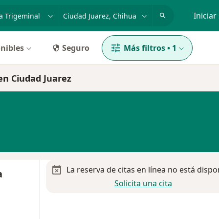
dad, enfermedad o nombre
p. ej. Guadalajara
Iniciar
nibles
Seguro
Más filtros
•
1
 en Ciudad Juarez
La reserva de citas en línea no está dispo
a
Solicita una cita