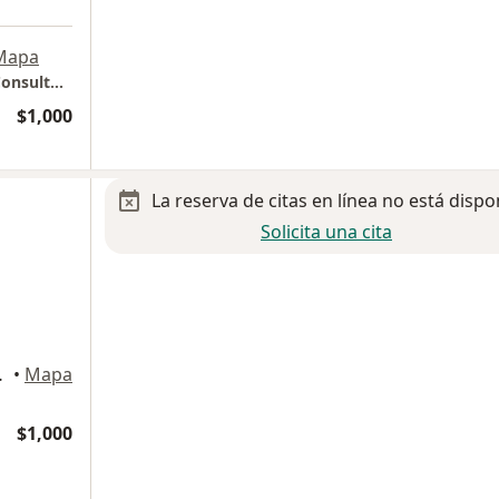
Mapa
Clínica del Dolor (Núcleo Hospitalario Med Consultorio # 4)
$1,000
La reserva de citas en línea no está dispo
Solicita una cita
iudad Juarez
•
Mapa
$1,000