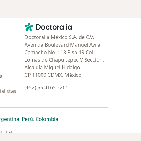
Contacto
Doctoralia - Página de inicio
Doctoralia México S.A. de C.V.
Avenida Boulevard Manuel Ávila
Camacho No. 118 Piso 19 Col.
Lomas de Chapultepec V Sección,
Alcaldía Miguel Hidalgo
CP 11000 CDMX, México
a
(+52) 55 4165 3261
alistas
estaña
 nueva pestaña
n una nueva pestaña
 abre en una nueva pestaña
se abre en una nueva pestaña
se abre en una nueva pestaña
se abre en una nueva pestaña
rgentina
,
Perú
,
Colombia
 cita