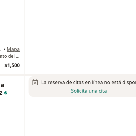
udad Juarez
•
Mapa
Médico Algólogo Especialista en el Tratamiento del Dolor - Hospital Poliplaza Médica Consultorio 5 Planta Baja Hospital
$1,500
La reserva de citas en línea no está dispo
na
Solicita una cita
ez