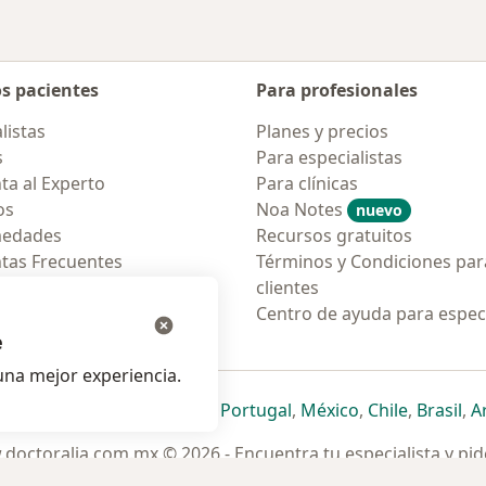
os pacientes
Para profesionales
listas
Planes y precios
s
Para especialistas
ta al Experto
Para clínicas
os
Noa Notes
nuevo
medades
Recursos gratuitos
tas Frecuentes
Términos y Condiciones par
ión para móvil
clientes
ara pacientes
Centro de ayuda para especi
e
na mejor experiencia.
ueva pestaña
en una nueva pestaña
e abre en una nueva pestaña
se abre en una nueva pestaña
se abre en una nueva pestaña
se abre en una nueva pestaña
se abre en una nueva p
se abre en una
se abre e
se
Italia
,
Deutschland
,
Česko
,
Portugal
,
México
,
Chile
,
Brasil
,
A
doctoralia.com.mx © 2026 - Encuentra tu especialista y pide