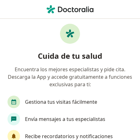
Men
Neoplasia Trofoblástica Gestacional • Nuevo Leon, Nuevo Léon
Filtros
• 1
Seguro
Mapa
Especialistas en Neoplasia trofoblástica
Cuida de tu salud
gestacional en Nuevo Leon
Encuentra los mejores especialistas y pide cita.
Descarga la App y accede gratuitamente a funciones
¿Qué especialidad estás buscando?
exclusivas para ti:
Ginecólogo
Oncólogo médico
Cirujano ge
Gestiona tus visitas fácilmente
Envía mensajes a tus especialistas
Recibe recordatorios y notificaciones