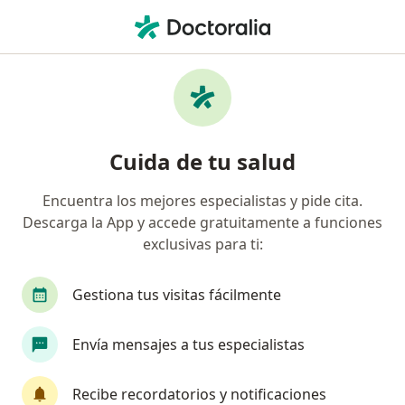
Men
Megacolon Tóxico • San Luis Potosi, San Luis Potosí
Filtros
• 1
Seguro
Mapa
Especialistas en Megacolon tóxico en San
Cuida de tu salud
Luis Potosi
Encuentra los mejores especialistas y pide cita.
Descarga la App y accede gratuitamente a funciones
¿Qué especialidad estás buscando?
exclusivas para ti:
Cirujano general
Especialista en Obesidad y D
Gestiona tus visitas fácilmente
Envía mensajes a tus especialistas
Recibe recordatorios y notificaciones