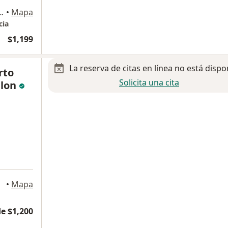
ostilla 1910, Monterrey
•
Mapa
cia
$1,199
La reserva de citas en línea no está dispo
rto
Solicita una cita
alon
•
Mapa
e $1,200