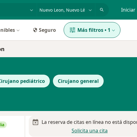
dad, enfermedad o nombre
p. ej. Guadalajara
Iniciar
nibles
Seguro
Más filtros
•
1
on
Cirujano pediátrico
Cirujano general
La reserva de citas en línea no está dispo
ia
Solicita una cita