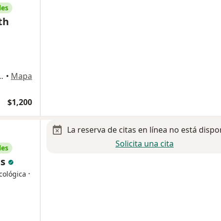
les
th
ostilla 2600, Monterrey
•
Mapa
$1,200
La reserva de citas en línea no está dispo
Solicita una cita
les
as
·
cológica