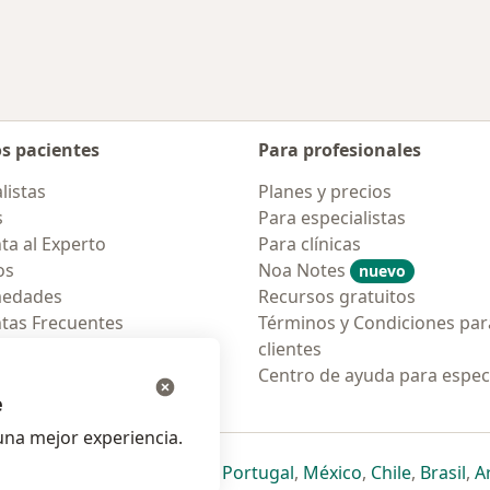
os pacientes
Para profesionales
listas
Planes y precios
s
Para especialistas
ta al Experto
Para clínicas
os
Noa Notes
nuevo
medades
Recursos gratuitos
tas Frecuentes
Términos y Condiciones par
ión para móvil
clientes
ara pacientes
Centro de ayuda para especi
e
na mejor experiencia.
ueva pestaña
en una nueva pestaña
e abre en una nueva pestaña
se abre en una nueva pestaña
se abre en una nueva pestaña
se abre en una nueva pestaña
se abre en una nueva p
se abre en una
se abre e
se
Italia
,
Deutschland
,
Česko
,
Portugal
,
México
,
Chile
,
Brasil
,
A