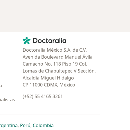
Contacto
Doctoralia - Página de inicio
Doctoralia México S.A. de C.V.
Avenida Boulevard Manuel Ávila
Camacho No. 118 Piso 19 Col.
Lomas de Chapultepec V Sección,
Alcaldía Miguel Hidalgo
CP 11000 CDMX, México
a
(+52) 55 4165 3261
alistas
estaña
 nueva pestaña
n una nueva pestaña
 abre en una nueva pestaña
se abre en una nueva pestaña
se abre en una nueva pestaña
se abre en una nueva pestaña
rgentina
,
Perú
,
Colombia