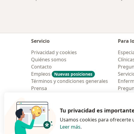
Servicio
Para l
Privacidad y cookies
Especia
Quiénes somos
Clínica
Contacto
Pregun
Empleos
Servici
Nuevas posiciones
Términos y condiciones generales
Enfer
Prensa
Pregun
Aplicac
Blog p
Tu privacidad es important
Usamos cookies para ofrecerte u
Leer más
.
se abre en una n
se abre 
s
Polska
,
Türkiye
,
España
,