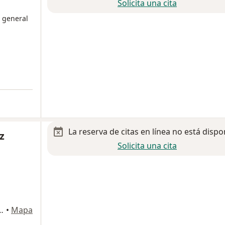
Solicita una cita
o general
La reserva de citas en línea no está dispo
z
Solicita una cita
ad, Trinidad de las Huertas, Oaxaca de Juárez
•
Mapa