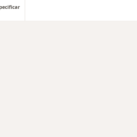
pecificar
rmedades en Oaxaca de Juárez