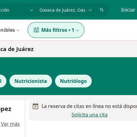
dad, enfermedad o nombre
p. ej. Guadalajara
Iniciar
nibles
Más filtros
•
1
ca de Juárez
l
Nutricionista
Nutriólogo
La reserva de citas en línea no está dispo
ópez
Solicita una cita
·
Ver más