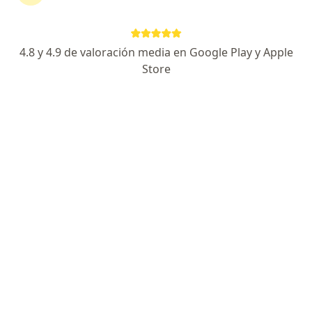
Pago en línea
4.8 y 4.9 de valoración media en Google Play y Apple
Dra. Ivette Roman Linares
Store
·
Ver más
Ginecóloga
36 opiniones
Pagos a meses disponibles
Dirección
En línea
Nava 2535, Saltillo
•
Mapa
Ginecologia y Obstetricia
Visita Ginecología y Obstetricia
desde $1,000
Este especialista no ofrece reserva de cita en línea en esta dirección.
Solicita una cita