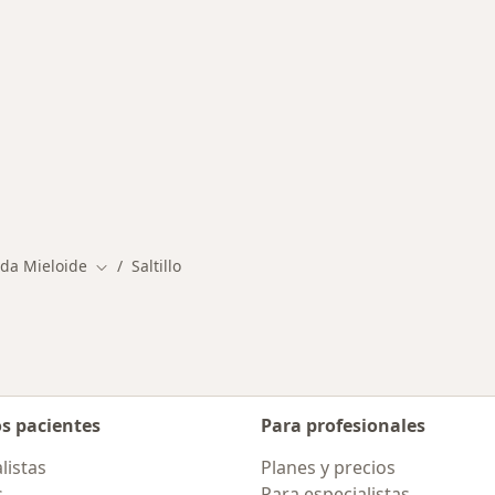
medades en Saltillo
da Mieloide
Saltillo
Cambiar de ciudad
os pacientes
Para profesionales
listas
Planes y precios
s
Para especialistas