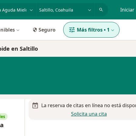
dad, enfermedad o nombre
p. ej. Guadalajara
Iniciar
nibles
Seguro
Más filtros
•
1
de en Saltillo
La reserva de citas en línea no está dispo
Solicita una cita
les
ra