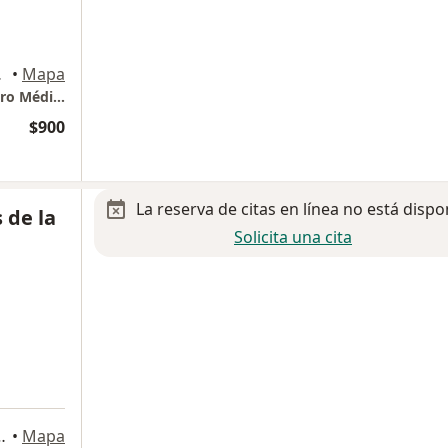
 Saltillo
•
Mapa
Consultorio 204 - Alliancer Oncología | Centro Médico Christus Muguerza, Paseo Villalta
$900
La reserva de citas en línea no está dispo
 de la
Solicita una cita
rranza 4036, Saltillo
•
Mapa