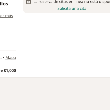
La reserva de citas en línea no está dispo
llos
Solicita una cita
er más
sidencial Los Reales #1475, Saltillo
•
Mapa
e $1,000