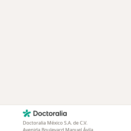
Contacto
Doctoralia - Página de inicio
Doctoralia México S.A. de C.V.
Avenida Boulevard Manuel Ávila