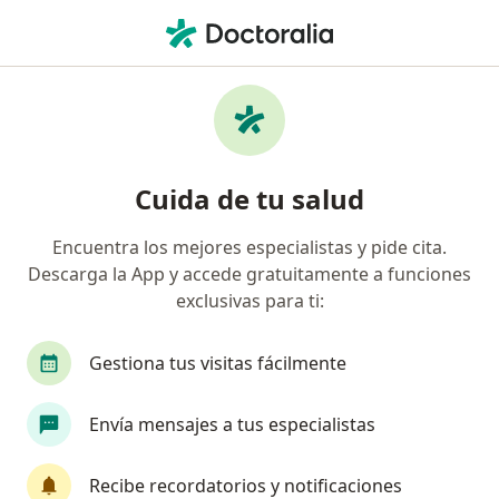
Men
Inflamación Del Cuello Uterino • Nuevo Leon, Nuevo Léon
Filtros
• 1
Seguro
Mapa
Especialistas en Inflamación del cuello
Cuida de tu salud
uterino en Nuevo Leon
Encuentra los mejores especialistas y pide cita.
Descarga la App y accede gratuitamente a funciones
¿Qué especialidad estás buscando?
exclusivas para ti:
Ginecólogo
Médico general
Cirujano gene
Gestiona tus visitas fácilmente
Envía mensajes a tus especialistas
Recibe recordatorios y notificaciones