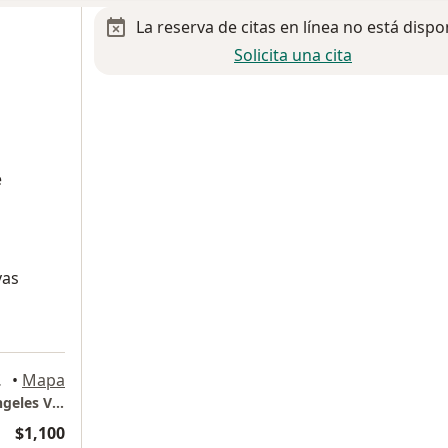
La reserva de citas en línea no está dispo
Solicita una cita
e
vas
za Garcia
•
Mapa
Torre de especialidades médicas Hospital Angeles Valle Oriente
$1,100