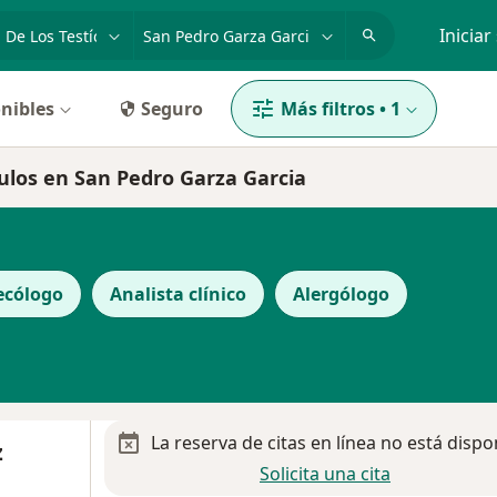
dad, enfermedad o nombre
p. ej. Guadalajara
Iniciar
nibles
Seguro
Más filtros
•
1
ículos en San Pedro Garza Garcia
ecólogo
Analista clínico
Alergólogo
La reserva de citas en línea no está dispo
z
Solicita una cita