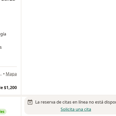
gía
s
a
ández Garza 121, Monterrey
•
Mapa
e $1,200
La reserva de citas en línea no está dispo
Solicita una cita
les