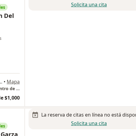
Solicita una cita
les
n Del
s
z 2704, Obispado, Monterrey
•
Mapa
Dr. Hassan Beltran Urologo / Andrólogo -Centro de Especialidades Médicas
e $1,000
La reserva de citas en línea no está dispo
Solicita una cita
les
 Garza