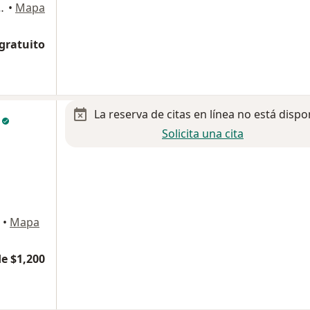
2331, cons. # 823, Monterrey
•
Mapa
 gratuito
La reserva de citas en línea no está dispo
z
Solicita una cita
•
Mapa
e $1,200