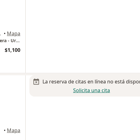
Monterrey
•
Mapa
Centro Médico Ave - Dr. Mario Vásquez Herrera - Urología
$1,100
La reserva de citas en línea no está dispo
Solicita una cita
rrey
•
Mapa