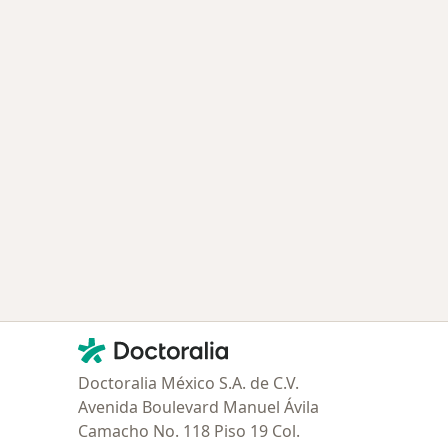
Contacto
Doctoralia - Página de inicio
Doctoralia México S.A. de C.V.
Avenida Boulevard Manuel Ávila
Camacho No. 118 Piso 19 Col.