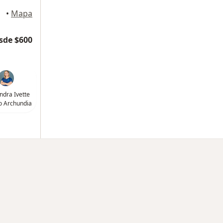
oluca
•
Mapa
sde $600
andra Ivette
 Archundia