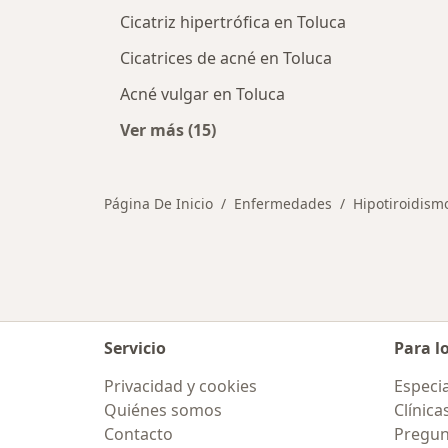
Cicatriz hipertrófica en Toluca
Cicatrices de acné en Toluca
Acné vulgar en Toluca
Ver más (15)
Más en esta categoría: Otras enfe
Página De Inicio
Enfermedades
Hipotiroidism
Servicio
Para l
Privacidad y cookies
Especia
Quiénes somos
Clínica
Contacto
Pregun