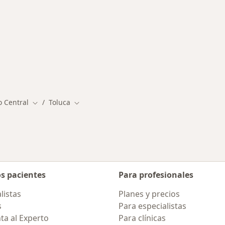
rmedades en Toluca
o Central
Toluca
Cambiar de ciudad
Cambiar de ciudad
os pacientes
Para profesionales
listas
Planes y precios
s
Para especialistas
ta al Experto
Para clínicas