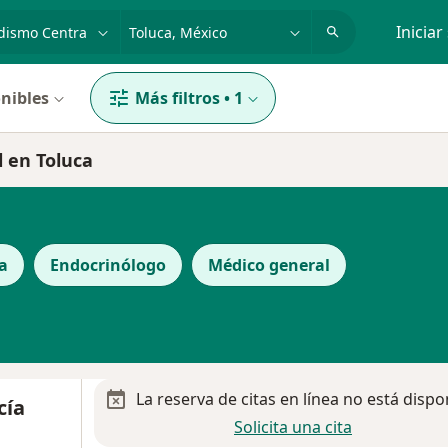
dad, enfermedad o nombre
p. ej. Guadalajara
Iniciar
nibles
Más filtros
•
1
l en Toluca
a
Endocrinólogo
Médico general
La reserva de citas en línea no está dispo
cía
Solicita una cita