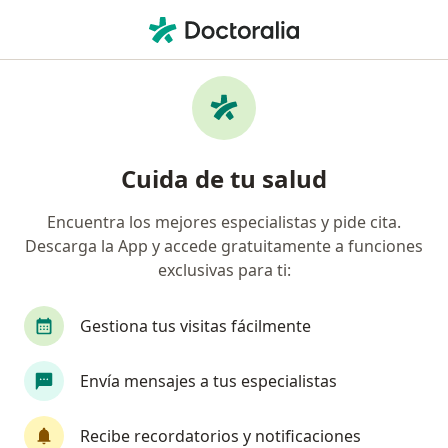
Men
Hemorragia Cerebral • Cuajimalpa de Morelos, CDMX
Filtros
• 1
Seguro
Mapa
Especialistas en Hemorragia cerebral en
Cuida de tu salud
Cuajimalpa de Morelos
Encuentra los mejores especialistas y pide cita.
Descarga la App y accede gratuitamente a funciones
¿Qué especialidad estás buscando?
exclusivas para ti:
Neurocirujano
Neurólogo
Alergólogo
Gestiona tus visitas fácilmente
Envía mensajes a tus especialistas
Recibe recordatorios y notificaciones