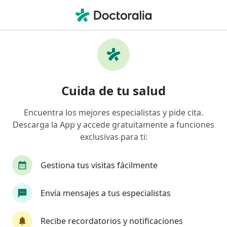
Men
Fracturas De Cadera • Los Mochis, Sinaloa
Filtros
• 1
Seguro
Mapa
Especialistas en Fracturas de cadera en Los
Cuida de tu salud
Mochis
Encuentra los mejores especialistas y pide cita.
Descarga la App y accede gratuitamente a funciones
¿Qué especialidad estás buscando?
exclusivas para ti:
Traumatólogo
Ortopedista
Gestiona tus visitas fácilmente
Envía mensajes a tus especialistas
Recibe recordatorios y notificaciones