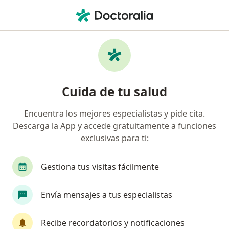
Men
Fistula Anal • Naucalpan de Juárez, México
Filtros
• 1
Seguro
Mapa
Especialistas en Fistula anal en Naucalpan
Cuida de tu salud
de Juárez
Encuentra los mejores especialistas y pide cita.
Descarga la App y accede gratuitamente a funciones
¿Qué especialidad estás buscando?
exclusivas para ti:
Cirujano general
Proctólogo
Dentista - O
Gestiona tus visitas fácilmente
Envía mensajes a tus especialistas
Recibe recordatorios y notificaciones