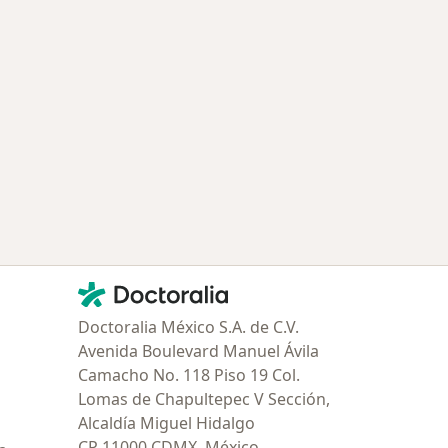
Contacto
Doctoralia - Página de inicio
Doctoralia México S.A. de C.V.
Avenida Boulevard Manuel Ávila
Camacho No. 118 Piso 19 Col.
Lomas de Chapultepec V Sección,
Alcaldía Miguel Hidalgo
CP 11000 CDMX, México