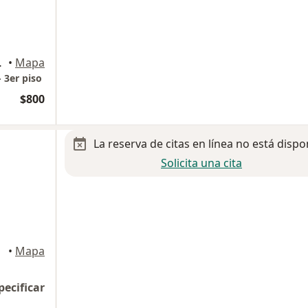
evo Laredo
•
Mapa
 3er piso
$800
La reserva de citas en línea no está dispo
Solicita una cita
redo
•
Mapa
pecificar