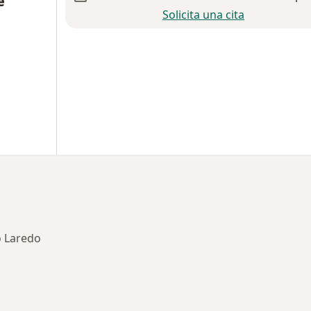
e
Solicita una cita
o Laredo