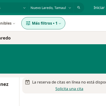
dad, enfermedad o nombre
p. ej. Guadalajara
Iniciar
nibles
Más filtros
•
1
aredo
La reserva de citas en línea no está dispo
inez
Solicita una cita