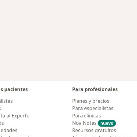
ermedades en Nuevo Laredo
os pacientes
Para profesionales
listas
Planes y precios
s
Para especialistas
ta al Experto
Para clínicas
os
Noa Notes
nuevo
medades
Recursos gratuitos