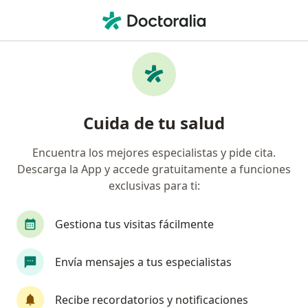
Men
Estrabismo • General Escobedo, Nuevo Léon
Filtros
• 1
Mapa
Especialistas en Estrabismo en General
Cuida de tu salud
Escobedo
Encuentra los mejores especialistas y pide cita.
Descarga la App y accede gratuitamente a funciones
¿Qué especialidad estás buscando?
exclusivas para ti:
Oftalmólogo
Gestiona tus visitas fácilmente
Envía mensajes a tus especialistas
Recibe recordatorios y notificaciones