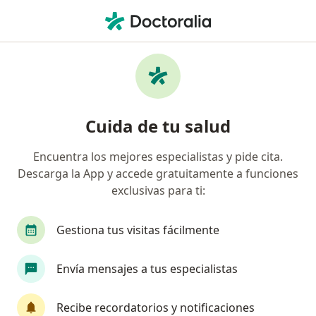
Men
Enfermedad Coronaria Chd • Torreon, Coahuila
Filtros
• 1
Seguro
Mapa
Especialistas en Enfermedad coronaria
Cuida de tu salud
(CHD) en Torreon
Encuentra los mejores especialistas y pide cita.
Descarga la App y accede gratuitamente a funciones
¿Qué especialidad estás buscando?
exclusivas para ti:
Cardiólogo
Cirujano general
Alergólogo
Gestiona tus visitas fácilmente
Envía mensajes a tus especialistas
Recibe recordatorios y notificaciones