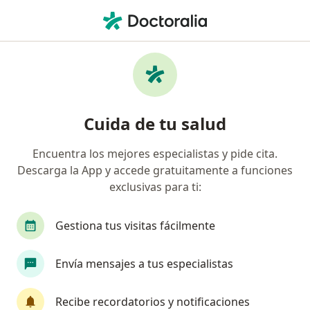
Men
Eccema • Tlalnepantla de Baz, México
Filtros
• 1
Mapa
Especialistas en Eccema en Tlalnepantla de
Cuida de tu salud
Baz
Encuentra los mejores especialistas y pide cita.
Descarga la App y accede gratuitamente a funciones
¿Qué especialidad estás buscando?
exclusivas para ti:
Dermatólogo
Dermatólogo pediátrico
Mé
Gestiona tus visitas fácilmente
Envía mensajes a tus especialistas
Recibe recordatorios y notificaciones