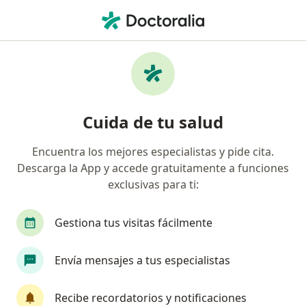
Men
Dislipidemia • San Luis Potosi, San Luis Potosí
Filtros
• 1
Seguro
Mapa
Especialistas en Dislipidemia en San Luis
Cuida de tu salud
Potosi
Encuentra los mejores especialistas y pide cita.
Descarga la App y accede gratuitamente a funciones
¿Qué especialidad estás buscando?
exclusivas para ti:
Nutricionista
Médico general
Nutriólogo 
Gestiona tus visitas fácilmente
Envía mensajes a tus especialistas
Recibe recordatorios y notificaciones