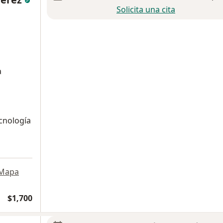
Solicita una cita
a
ecnología
Mapa
$1,700