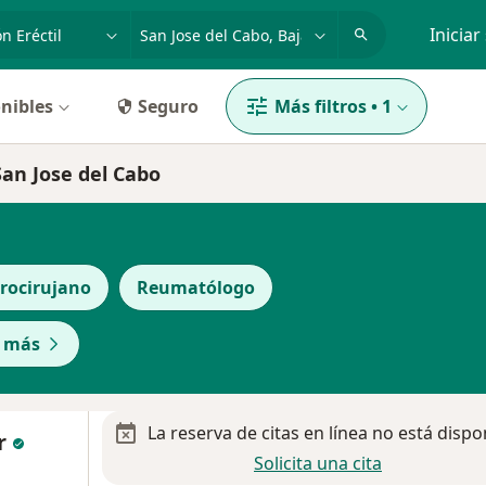
dad, enfermedad o nombre
p. ej. Guadalajara
Iniciar
nibles
Seguro
Más filtros
•
1
San Jose del Cabo
rocirujano
Reumatólogo
r más
La reserva de citas en línea no está dispo
er
Solicita una cita