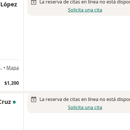
La reserva de citas en línea no está dispo
r López
Solicita una cita
al 1, Col. Magisterial, San Jose del Cabo
•
Mapa
$1,200
La reserva de citas en línea no está dispo
 Cruz
Solicita una cita