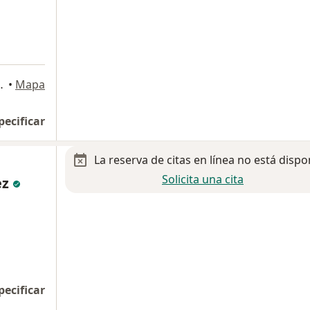
5, Cerro Colorado, Cabo San Lucas
•
Mapa
pecificar
La reserva de citas en línea no está dispo
Solicita una cita
ez
pecificar