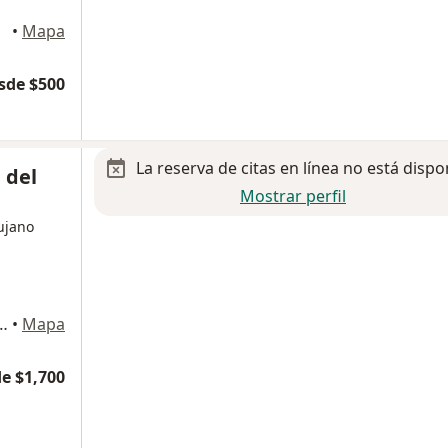
•
Mapa
sde $500
La reserva de citas en línea no está dispo
 del
Mostrar perfil
ujano
iones 266, San Jose del Cabo
•
Mapa
e $1,700