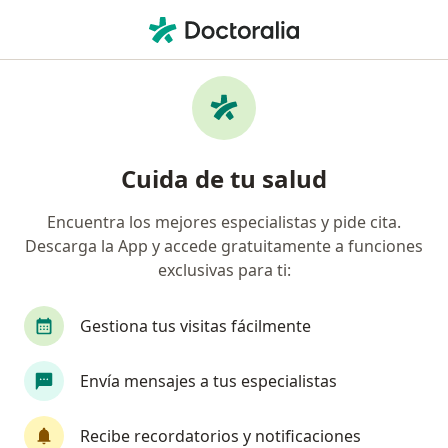
Men
Colon Redundante • Naucalpan de Juárez, México
Filtros
• 1
Seguro
Mapa
Especialistas en Colon redundante en
Cuida de tu salud
Naucalpan de Juárez
Encuentra los mejores especialistas y pide cita.
Descarga la App y accede gratuitamente a funciones
¿Qué especialidad estás buscando?
exclusivas para ti:
Cirujano general
Médico general
Proctól
Gestiona tus visitas fácilmente
Envía mensajes a tus especialistas
Recibe recordatorios y notificaciones