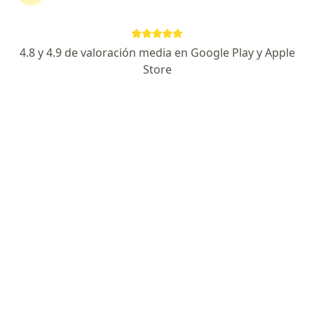
Dr. Hector Bravo Ávila
4.8 y 4.9 de valoración media en Google Play y Apple
·
Ver más
Proctólogo, Cirujano general
Store
317 opiniones
Especialista de confianza
Av Ejército Nacional 617, Miguel Hidalgo
•
Mapa
Hospital Español Polanco
Primera visita Cirugía General
$1,500
Este especialista no ofrece reserva de cita en línea en esta dirección.
Solicita una cita