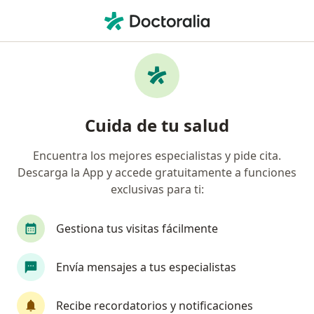
Men
Cardiomiopatía Alcohólica • Tijuana, Baja California
Filtros
• 1
Seguro
Mapa
Especialistas en Cardiomiopatía alcohólica
Cuida de tu salud
en Tijuana
Encuentra los mejores especialistas y pide cita.
Descarga la App y accede gratuitamente a funciones
¿Qué especialidad estás buscando?
exclusivas para ti:
Cardiólogo
Médico general
Internista
Gestiona tus visitas fácilmente
Envía mensajes a tus especialistas
Recibe recordatorios y notificaciones