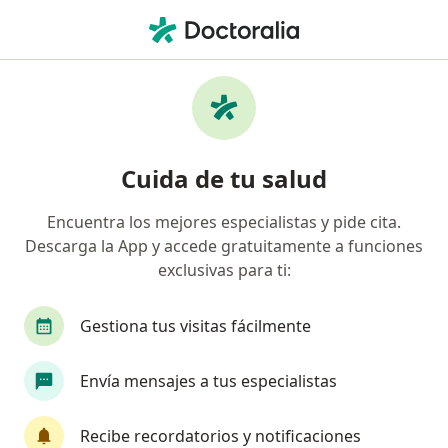
Men
Cáncer Del Cuello Uterino • Villa de Alvarez, Colima
Filtros
• 1
Seguro
Mapa
Especialistas en Cáncer del cuello uterino
Cuida de tu salud
en Villa de Alvarez
Encuentra los mejores especialistas y pide cita.
Descarga la App y accede gratuitamente a funciones
¿Qué especialidad estás buscando?
exclusivas para ti:
Cirujano general
Cirujano oncólogo
Gine
Gestiona tus visitas fácilmente
Envía mensajes a tus especialistas
Recibe recordatorios y notificaciones