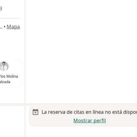
3
rre 15, Naucalpan de Juárez
•
Mapa
rlos Molina
alzada
La reserva de citas en línea no está dispo
Mostrar perfil