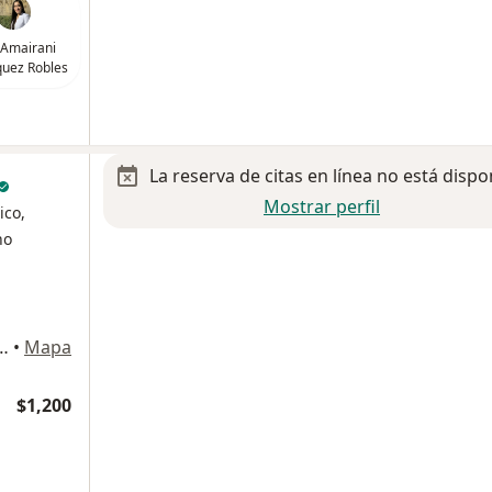
 Amairani
uez Robles
La reserva de citas en línea no está dispo
Mostrar perfil
ico,
no
San Esteban, Naucalpan de Juárez
•
Mapa
$1,200