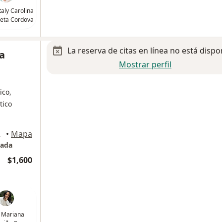
taly Carolina
eta Cordova
La reserva de citas en línea no está dispo
a
Mostrar perfil
ico,
tico
156, Benito Juárez
•
Mapa
zada
$1,600
 Mariana