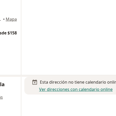
 Benito Juárez
•
Mapa
sde $158
Esta dirección no tiene calendario onli
la
Ver direcciones con calendario online
ás