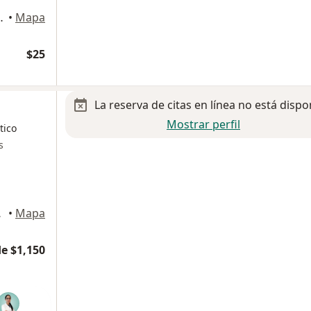
E 530, Huixquilucan
•
Mapa
$25
La reserva de citas en línea no está dispo
Mostrar perfil
tico
s
., Benito Juárez
•
Mapa
e $1,150