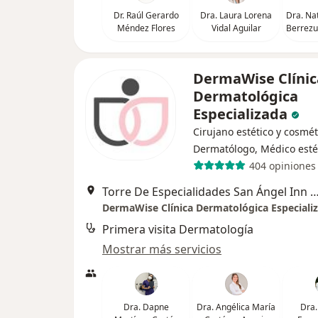
Dr. Raúl Gerardo
Dra. Laura Lorena
Dra. Na
Méndez Flores
Vidal Aguilar
Berrezu
DermaWise Clínic
Dermatológica
Especializada
Cirujano estético y cosmét
Dermatólogo, Médico esté
404 opiniones
Torre De Especialidades San Ángel Inn Acora Del Valle, Avenida Cuauhtémoc 1040. Consultorio 1
DermaWise Clínica Dermatológica Especiali
Primera visita Dermatología
Mostrar más servicios
Dra. Dapne
Dra. Angélica María
Dra.