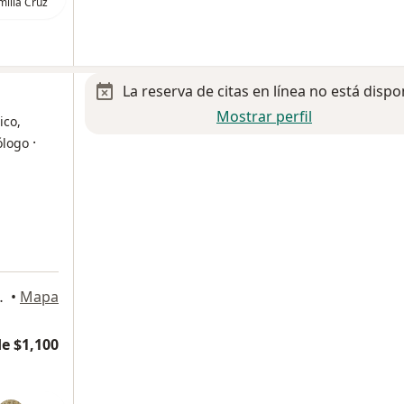
illa Cruz
La reserva de citas en línea no está dispo
Mostrar perfil
ico,
·
ólogo
aza Coapa, Tlalpan
•
Mapa
e $1,100