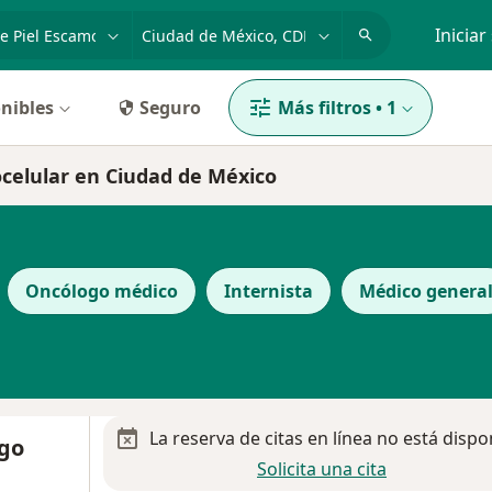
dad, enfermedad o nombre
p. ej. Guadalajara
Iniciar
nibles
Seguro
Más filtros
•
1
ocelular en Ciudad de México
Oncólogo médico
Internista
Médico genera
La reserva de citas en línea no está dispo
ago
Solicita una cita