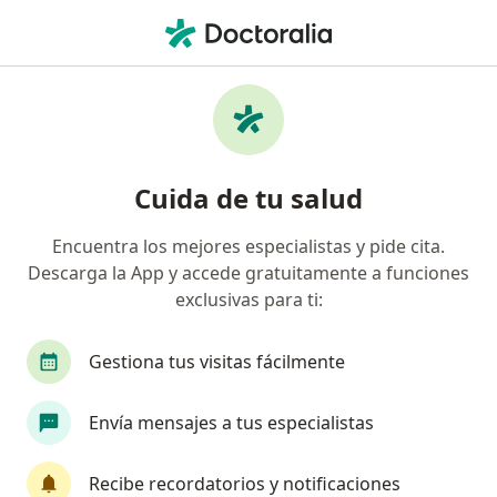
Men
Bullying Acoso Escolar • Tuxtla Gutierrez, Chiapas
Filtros
• 1
Seguro
Mapa
Especialistas en Bullying (acoso escolar) en
Cuida de tu salud
Tuxtla Gutierrez
Encuentra los mejores especialistas y pide cita.
Descarga la App y accede gratuitamente a funciones
¿Qué especialidad estás buscando?
exclusivas para ti:
Psicólogo
Sexólogo
Audiólogo
Médic
Gestiona tus visitas fácilmente
Envía mensajes a tus especialistas
Recibe recordatorios y notificaciones