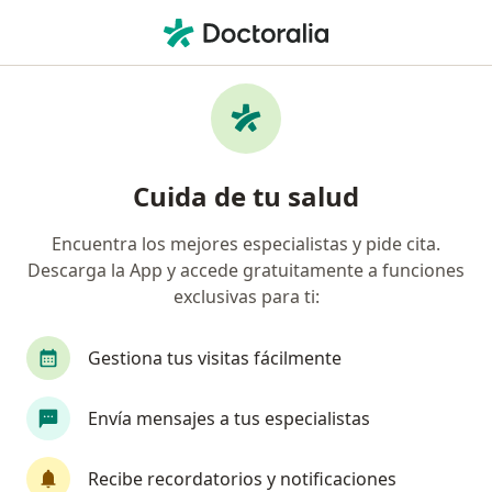
Men
Arco Alto • Tlalnepantla de Baz, México
Filtros
• 1
Seguro
Mapa
Especialistas en Arco alto en Tlalnepantla
Cuida de tu salud
de Baz
Encuentra los mejores especialistas y pide cita.
Descarga la App y accede gratuitamente a funciones
¿Qué especialidad estás buscando?
exclusivas para ti:
Ortopedista
Traumatólogo
Podólogo
Gestiona tus visitas fácilmente
Envía mensajes a tus especialistas
Recibe recordatorios y notificaciones