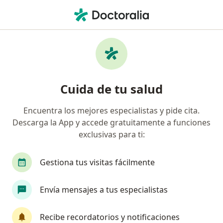
Men
Acné Rosácea • Tlalnepantla de Baz, México
Filtros
• 1
Seguro
Mapa
Especialistas en Acné rosácea en
Cuida de tu salud
Tlalnepantla de Baz
Encuentra los mejores especialistas y pide cita.
Descarga la App y accede gratuitamente a funciones
¿Qué especialidad estás buscando?
exclusivas para ti:
Dermatólogo
Alergólogo
Internista
Gestiona tus visitas fácilmente
Envía mensajes a tus especialistas
Recibe recordatorios y notificaciones