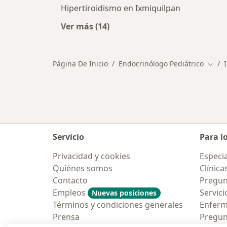
Hipertiroidismo en Ixmiquilpan
Ver más (14)
Más en esta categoría: Principale
Página De Inicio
Endocrinólogo Pediátrico
Cambi
Servicio
Para l
Privacidad y cookies
Especia
Quiénes somos
Clínica
Contacto
Pregun
Empleos
Servici
Nuevas posiciones
Términos y condiciones generales
Enfer
Prensa
Pregun