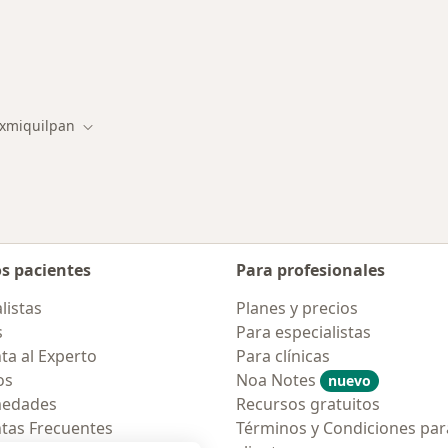
s enfermedades tratadas
Ixmiquilpan
ar de ciudad
Cambiar de ciudad
os pacientes
Para profesionales
listas
Planes y precios
s
Para especialistas
ta al Experto
Para clínicas
os
Noa Notes
nuevo
medades
Recursos gratuitos
tas Frecuentes
Términos y Condiciones par