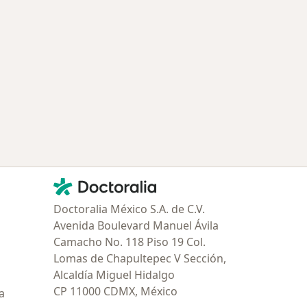
Contacto
Doctoralia - Página de inicio
Doctoralia México S.A. de C.V.
Avenida Boulevard Manuel Ávila
Camacho No. 118 Piso 19 Col.
Lomas de Chapultepec V Sección,
Alcaldía Miguel Hidalgo
CP 11000 CDMX, México
a