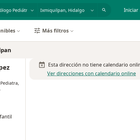
dad, enfermedad o nombre
p. ej. Guadalajara
Iniciar
nibles
Más filtros
lpan
Esta dirección no tiene calendario onli
ópez
Ver direcciones con calendario online
 Pediatra,
y
fantil