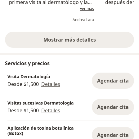
primera visita al dermatólogo y la
después de var
ver más
atención fue excelente, me sentí
dermatólogas,
cómoda, escuchada y bien
un diagnóstico
Andrea Lara
informada.
mi caso.
Mostrar más detalles
sobre la experiencia
Servicios y precios
Visita Dermatología
Agendar cita
Desde $1,500
Detalles
Visitas sucesivas Dermatología
Agendar cita
Desde $1,500
Detalles
Aplicación de toxina botulínica
(Botox)
Agendar cita