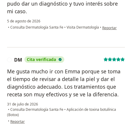
pudo dar un diagnóstico y tuvo interés sobre
mi caso.
5 de agosto de 2026
en opinión del us
•
Consulta Dermatología Santa Fe
•
Visita Dermatología
•
Reportar
DM
Cita verificada
D
Me gusta mucho ir con Emma porque se toma
el tiempo de revisar a detalle la piel y dar el
diagnóstico adecuado. Los tratamientos que
receta son muy efectivos y se ve la diferencia.
31 de julio de 2026
•
Consulta Dermatología Santa Fe
•
Aplicación de toxina botulínica
(Botox)
en opinión del usuario DM
•
Reportar