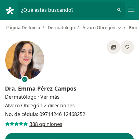
Men
¿Qué estás buscando?
Página De Inicio
Dermatólogo
Álvaro Obregón
Emm
Cambiar d
Dra.
Emma Pérez Campos
sobre las especializaciones
Dermatólogo
·
Ver más
Álvaro Obregón
2 direcciones
No. de cédula: 09714246 12468252
388 opiniones