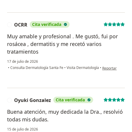
OCRR
Cita verificada
O
Muy amable y profesional . Me gustó, fui por
rosácea , dermatitis y me recetó varios
tratamientos
17 de julio de 2026
en opinión del us
•
Consulta Dermatología Santa Fe
•
Visita Dermatología
•
Reportar
Oyuki Gonzalez
Cita verificada
O
Buena atención, muy dedicada la Dra., resolvió
todas mis dudas.
15 de julio de 2026