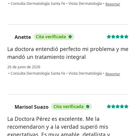
en opinión del us
•
Consulta Dermatología Santa Fe
•
Visita Dermatología
•
Reportar
Anette
Cita verificada
A
La doctora entendió perfecto mi problema y me
mandó un tratamiento integral
26 de junio de 2026
en opinión del usu
•
Consulta Dermatología Santa Fe
•
Visita Dermatología
•
Reportar
Marisol Suazo
Cita verificada
M
La Doctora Pérez es excelente. Me la
recomendaron y a la verdad superó mis
expectativas. Es muy amable, detallista y