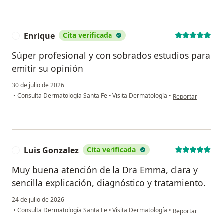
Enrique
Cita verificada
E
Súper profesional y con sobrados estudios para
emitir su opinión
30 de julio de 2026
en opinión del usu
•
Consulta Dermatología Santa Fe
•
Visita Dermatología
•
Reportar
Luis Gonzalez
Cita verificada
L
Muy buena atención de la Dra Emma, clara y
sencilla explicación, diagnóstico y tratamiento.
24 de julio de 2026
en opinión del usu
•
Consulta Dermatología Santa Fe
•
Visita Dermatología
•
Reportar