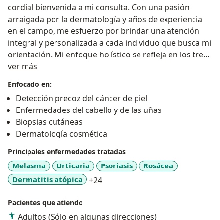
cordial bienvenida a mi consulta. Con una pasión
arraigada por la dermatología y años de experiencia
en el campo, me esfuerzo por brindar una atención
integral y personalizada a cada individuo que busca mi
orientación. Mi enfoque holístico se refleja en los tres
Sobre mí
pilares fundamentales de mis servicios: diagnóstico
ver más
preciso, tratamientos vanguardistas y seguimiento
Enfocado en:
cercano.
Detección precoz del cáncer de piel
Enfermedades del cabello y de las uñas
Mi compromiso va más allá de abordar las
Biopsias cutáneas
preocupaciones estéticas, ya que entiendo que la
Dermatología cosmética
salud de la piel es esencial para la confianza y el
bienestar general. Los invito a agendar una cita en mi
Principales enfermedades tratadas
consultorio en santa fe, donde juntos podemos trazar
Melasma
Urticaria
Psoriasis
Rosácea
el camino hacia una piel saludable y radiante.
a11y_sr_more_diseases
Dermatitis atópica
+24
Pacientes que atiendo
Adultos (Sólo en algunas direcciones)