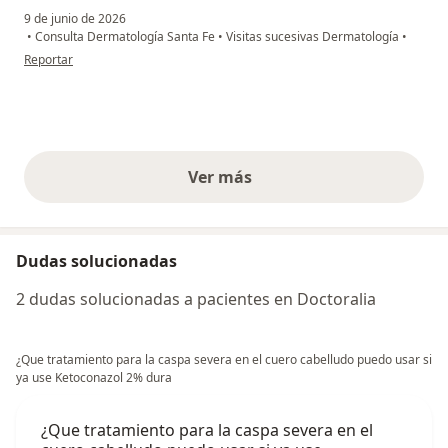
9 de junio de 2026
•
Consulta Dermatología Santa Fe
•
Visitas sucesivas Dermatología
•
en opinión del usuario Gisela
Reportar
Ver más
opiniones anteriores
Dudas solucionadas
2 dudas solucionadas a pacientes en Doctoralia
¿Que tratamiento para la caspa severa en el cuero cabelludo puedo usar si
ya use Ketoconazol 2% dura
¿Que tratamiento para la caspa severa en el