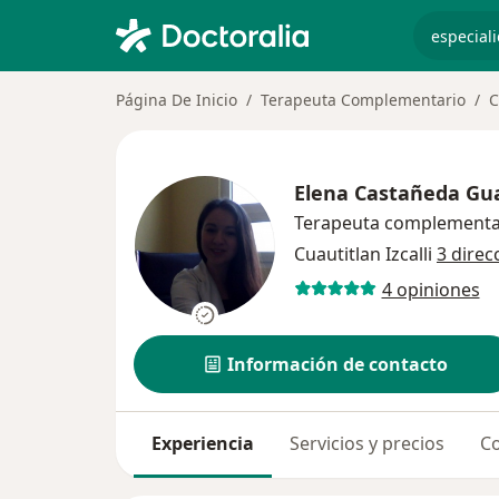
especiali
Página De Inicio
Terapeuta Complementario
C
Elena Castañeda G
Terapeuta complementa
Cuautitlan Izcalli
3 direc
4 opiniones
Información de contacto
Experiencia
Servicios y precios
Co