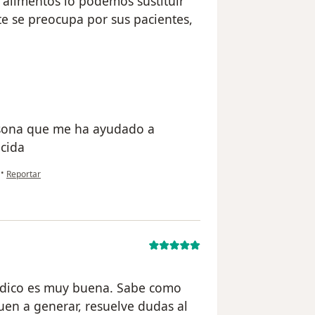
é alimentos lo podemos sustituir
e se preocupa por sus pacientes,
rsona que me ha ayudado a
ecida
en opinión del usuario paciente
•
Reportar
édico es muy buena. Sabe como
uen a generar, resuelve dudas al