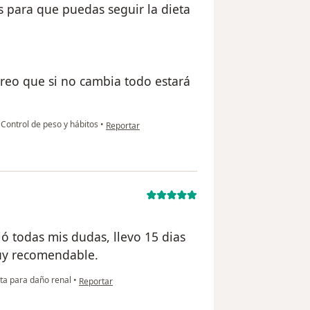
 para que puedas seguir la dieta
reo que si no cambia todo estará
en opinión del usuario Cuenta eliminada
Control de peso y hábitos
•
Reportar
ó todas mis dudas, llevo 15 dias
Muy recomendable.
en opinión del usuario paciente
ta para daño renal
•
Reportar