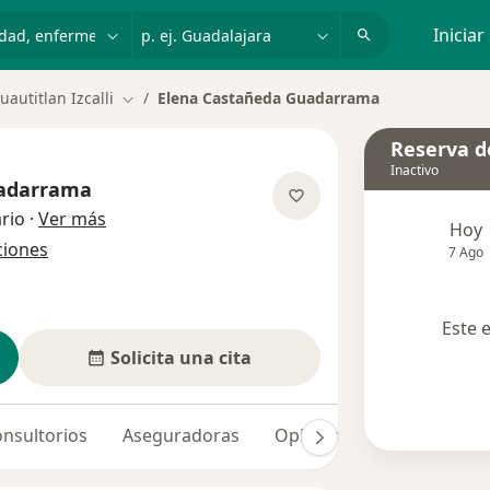
dad, enfermedad o nombre
p. ej. Guadalajara
Iniciar
uautitlan Izcalli
Elena Castañeda Guadarrama
Cambiar de ciudad
Reserva de
Inactivo
uadarrama
sobre las especializaciones
rio
·
Ver más
Hoy
ciones
7 Ago
Este 
Solicita una cita
nsultorios
Aseguradoras
Opiniones (4)