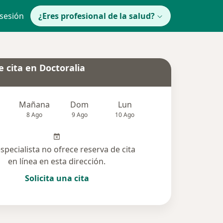
 sesión
¿Eres profesional de la salud?
 cita en Doctoralia
Mañana
Dom
Lun
Mar
Mié
8 Ago
9 Ago
10 Ago
11 Ago
12 Ag
especialista no ofrece reserva de cita
en línea en esta dirección.
Solicita una cita