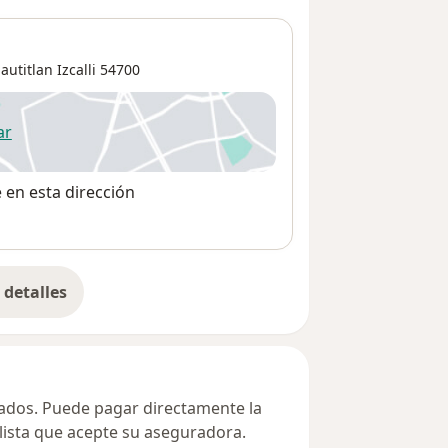
autitlan Izcalli
54700
ar
 abre en una nueva pestaña
e en esta dirección
detalles
bre la dirección
ivados. Puede pagar directamente la
alista que acepte su aseguradora.