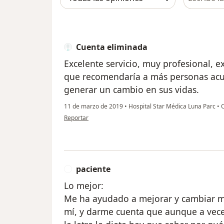
Cuenta eliminada
Excelente servicio, muy profesional, e
que recomendaría a más personas acudi
generar un cambio en sus vidas.
11 de marzo de 2019
•
Hospital Star Médica Luna Parc
•
C
en opinión del usuario Cuenta eliminada
Reportar
paciente
P
Lo mejor:
Me ha ayudado a mejorar y cambiar m
mí, y darme cuenta que aunque a vece