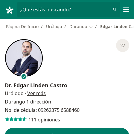
Men
¿Qué estás buscando?
Página De Inicio
Urólogo
Durango
Edgar Linden Ca
Cambiar de ciudad
Dr.
Edgar Linden Castro
sobre las especializaciones
Urólogo
·
Ver más
Durango
1 dirección
No. de cédula: 09262375 6588460
111 opiniones