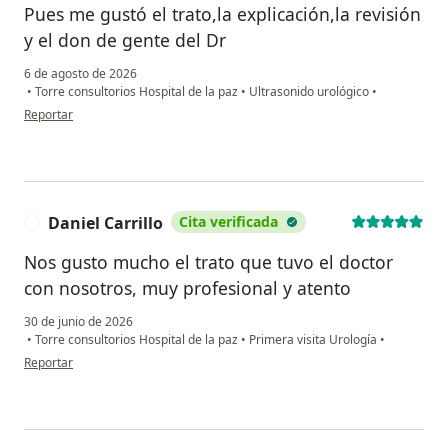
Pues me gustó el trato,la explicación,la revisión
y el don de gente del Dr
6 de agosto de 2026
•
Torre consultorios Hospital de la paz
•
Ultrasonido urológico
•
en opinión del usuario Pacm
Reportar
Daniel Carrillo
Cita verificada
D
Nos gusto mucho el trato que tuvo el doctor
con nosotros, muy profesional y atento
30 de junio de 2026
•
Torre consultorios Hospital de la paz
•
Primera visita Urología
•
en opinión del usuario Daniel Carrillo
Reportar