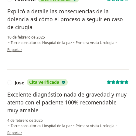
Explicó a detalle las consecuencias de la
dolencia así cómo el proceso a seguir en caso
de cirugía
10 de febrero de 2025
•
Torre consultorios Hospital de la paz
•
Primera visita Urología
•
en opinión del usuario Paciente
Reportar
Jose
Cita verificada
J
Excelente diagnóstico nada de gravedad y muy
atento con el paciente 100% recomendable
muy amable
4 de febrero de 2025
•
Torre consultorios Hospital de la paz
•
Primera visita Urología
•
en opinión del usuario Jose
Reportar