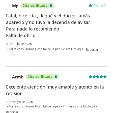
Mp
Cita verificada
M
Fatal, hice cita , llegué y el doctor jamás
apareció y no tuvo la decencia de avisar
Para nada lo recomiendo
Falta de oficio
4 de junio de 2026
en opinión del usu
•
Torre consultorios Hospital de la paz
•
Visita Urología
•
Reportar
Acmb
Cita verificada
A
Excelente atención, muy amable y atento en la
revisión
7 de mayo de 2026
•
Torre consultorios Hospital de la paz
•
Primera visita Urología
•
en opinión del usuario Acmb
Reportar