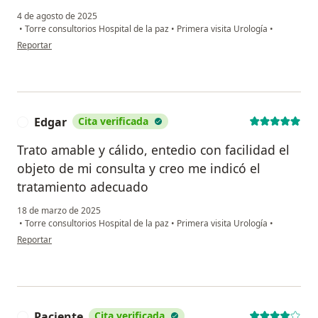
4 de agosto de 2025
•
Torre consultorios Hospital de la paz
•
Primera visita Urología
•
en opinión del usuario Oscar
Reportar
Edgar
Cita verificada
E
Trato amable y cálido, entedio con facilidad el
objeto de mi consulta y creo me indicó el
tratamiento adecuado
18 de marzo de 2025
•
Torre consultorios Hospital de la paz
•
Primera visita Urología
•
en opinión del usuario Edgar
Reportar
Paciente
Cita verificada
P