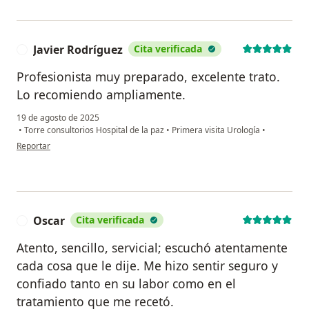
Javier Rodríguez
Cita verificada
J
Profesionista muy preparado, excelente trato.
Lo recomiendo ampliamente.
19 de agosto de 2025
•
Torre consultorios Hospital de la paz
•
Primera visita Urología
•
en opinión del usuario Javier Rodríguez
Reportar
Oscar
Cita verificada
O
Atento, sencillo, servicial; escuchó atentamente
cada cosa que le dije. Me hizo sentir seguro y
confiado tanto en su labor como en el
tratamiento que me recetó.