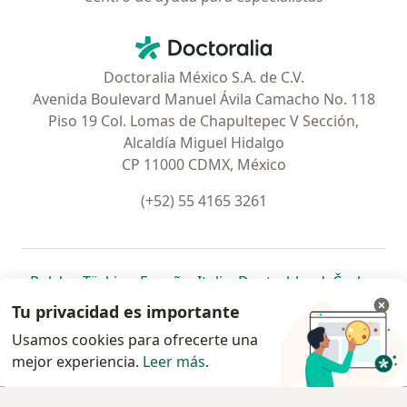
Contacto
Doctoralia - Página de inicio
Doctoralia México S.A. de C.V.
Avenida Boulevard Manuel Ávila Camacho No. 118
Piso 19 Col. Lomas de Chapultepec V Sección,
Alcaldía Miguel Hidalgo
CP 11000 CDMX, México
(+52) 55 4165 3261
se abre en una nueva pestaña
se abre en una nueva pestaña
se abre en una nueva pestaña
se abre en una nueva pes
se abre en 
se a
Polska
,
Türkiye
,
España
,
Italia
,
Deutschland
,
Česko
,
se abre en una nueva pestaña
se abre en una nueva pestaña
se abre en una nueva pestaña
se abre en una nueva p
se abre en 
se abr
Portugal
,
México
,
Chile
,
Brasil
,
Argentina
,
Perú
,
Tu privacidad es importante
se abre en una nueva pe
Colombia
Usamos cookies para ofrecerte una
mejor experiencia.
www.doctoralia.com.mx © 2026 - Encuentra tu
Leer más
.
especialista y pide cita