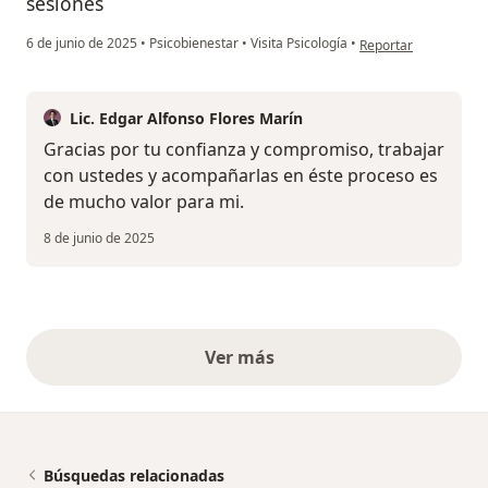
sesiones
en opinión del usuari
6 de junio de 2025
•
Psicobienestar
•
Visita Psicología
•
Reportar
Lic. Edgar Alfonso Flores Marín
Gracias por tu confianza y compromiso, trabajar
con ustedes y acompañarlas en éste proceso es
de mucho valor para mi.
8 de junio de 2025
Ver más
opiniones anteriores
Búsquedas relacionadas