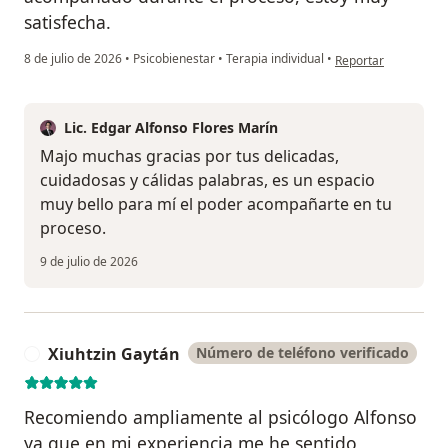
satisfecha.
en opinión del usua
8 de julio de 2026
•
Psicobienestar
•
Terapia individual
•
Reportar
Lic. Edgar Alfonso Flores Marín
Majo muchas gracias por tus delicadas,
cuidadosas y cálidas palabras, es un espacio
muy bello para mí el poder acompañarte en tu
proceso.
9 de julio de 2026
Xiuhtzin Gaytán
Número de teléfono verificado
X
Recomiendo ampliamente al psicólogo Alfonso
ya que en mi experiencia me he sentido