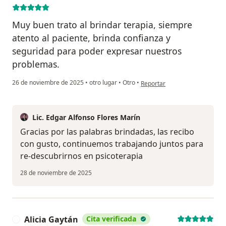
Muy buen trato al brindar terapia, siempre
atento al paciente, brinda confianza y
seguridad para poder expresar nuestros
problemas.
en opinión del usuario Monser
26 de noviembre de 2025
•
otro lugar
•
Otro
•
Reportar
Lic. Edgar Alfonso Flores Marín
Gracias por las palabras brindadas, las recibo
con gusto, continuemos trabajando juntos para
re-descubrirnos en psicoterapia
28 de noviembre de 2025
Alicia Gaytán
Cita verificada
A