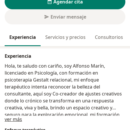
Agendar cita
Enviar mensaje
Experiencia
Servicios y precios
Consultorios
Experiencia
Hola, te saludo con cariño, soy Alfonso Marín,
licenciado en Psicología, con formación en
psicoterapia Gestalt relacional, mi enfoque
terapéutico intenta reconocer la belleza del
consultante, aquí soy Co-creador de ajustes creativos
donde lo crónico se transforma en una respuesta
creativa, viva y bella, brindo un espacio creativo y
seguro para la exploración emocional, mi formación
Sobre mí
ver más
me permite trabajar con grupos, personas adultas y
adolescentes, acompaño en procesos de desarrollo
Enfoque terapéutico