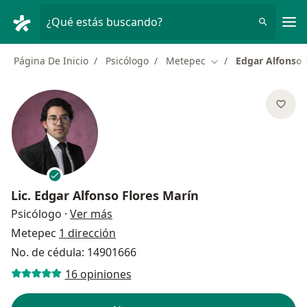
Men
¿Qué estás buscando?
Página De Inicio
Psicólogo
Metepec
Edgar Alfonso 
Cambiar de ciudad
Lic.
Edgar Alfonso Flores Marín
sobre las especializaciones
Psicólogo
·
Ver más
Metepec
1 dirección
No. de cédula: 14901666
16 opiniones