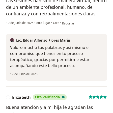
Las sesiones han sido de manera virtual, dentro
de un ambiente profesional, humano, de
confianza y con retroalimentaciones claras.
en opinión del usuario Nansy
10 de junio de 2025
•
otro lugar
•
Otro
•
Reportar
Lic. Edgar Alfonso Flores Marín
Valoro mucho tus palabras y así mismo el
compromiso que tienes en tu proceso
terapéutico, gracias por permitirme estar
acompañando éste bello proceso.
17 de junio de 2025
Elizabeth
Cita verificada
E
Buena atención y a mi hija le agradan las