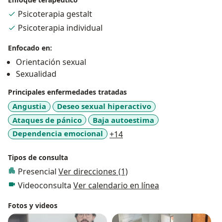
personal, identidad y orientación sexual, me apasiona
Psicoterapia gestalt
la lectura y el crecimiento humano, y encuentro en la
Psicoterapia individual
terapia un camino para aportar al bienestar y la
autenticidad de quienes acompaño.
Enfocado en:
Orientación sexual
Sexualidad
Principales enfermedades tratadas
Angustia
Deseo sexual hiperactivo
Ataques de pánico
Baja autoestima
a11y_sr_more_diseases
Dependencia emocional
+14
Tipos de consulta
Presencial
Ver direcciones (1)
Videoconsulta
Ver calendario en línea
Fotos y videos