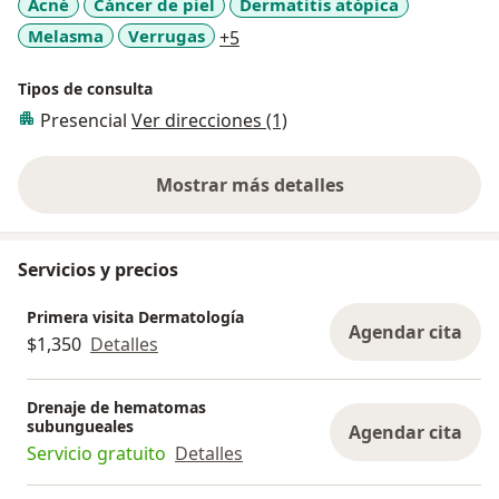
Acné
Cáncer de piel
Dermatitis atópica
a11y_sr_more_diseases
Melasma
Verrugas
+5
Tipos de consulta
Presencial
Ver direcciones (1)
Mostrar más detalles
sobre la experiencia
Servicios y precios
Primera visita Dermatología
Agendar cita
$1,350
Detalles
Drenaje de hematomas
subungueales
Agendar cita
Servicio gratuito
Detalles