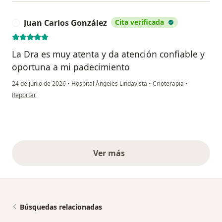
Juan Carlos González
Cita verificada
J
La Dra es muy atenta y da atención confiable y
oportuna a mi padecimiento
24 de junio de 2026
•
Hospital Ángeles Lindavista
•
Crioterapia
•
en opinión del usuario Juan Carlos González
Reportar
Ver más
opiniones anteriores
Búsquedas relacionadas