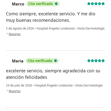
Marco
Cita verificada
M
Como siempre, excelente servicio. Y me dio
muy buenas recomendaciones.
5 de agosto de 2026
•
Hospital Ángeles Lindavista
•
Visita Dermatología
en opinión del usuario Marco
•
Reportar
Maria
Cita verificada
M
excelente servicio, siempre agradecida con su
atención felicidades
23 de julio de 2026
•
Hospital Ángeles Lindavista
•
Visita Dermatología
en opinión del usuario Maria
•
Reportar