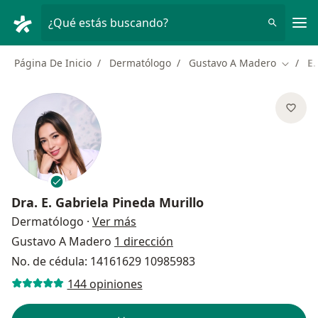
Men
¿Qué estás buscando?
Página De Inicio
Dermatólogo
Gustavo A Madero
E.
Cambiar
Dra.
E. Gabriela Pineda Murillo
sobre las especializaciones
Dermatólogo
·
Ver más
Gustavo A Madero
1 dirección
No. de cédula: 14161629 10985983
144 opiniones