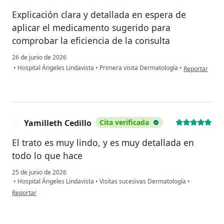
Explicación clara y detallada en espera de
aplicar el medicamento sugerido para
comprobar la eficiencia de la consulta
26 de junio de 2026
en opinión del
•
Hospital Ángeles Lindavista
•
Primera visita Dermatología
•
Reportar
Yamilleth Cedillo
Cita verificada
Y
El trato es muy lindo, y es muy detallada en
todo lo que hace
25 de junio de 2026
•
Hospital Ángeles Lindavista
•
Visitas sucesivas Dermatología
•
en opinión del usuario Yamilleth Cedillo
Reportar