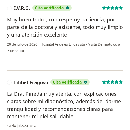
I.V.R.G.
Cita verificada
I
Muy buen trato , con respetoy paciencia, por
parte de la doctora y asistente, todo muy limpio
y una atención excelente
20 de julio de 2026
•
Hospital Ángeles Lindavista
•
Visita Dermatología
en opinión del usuario I.V.R.G.
•
Reportar
Lilibet Fragoso
Cita verificada
L
La Dra. Pineda muy atenta, con explicaciones
claras sobre mi diagnóstico, además de, darme
tranquilidad y recomendaciones claras para
mantener mi piel saludable.
14 de julio de 2026