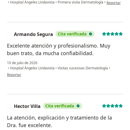
en opinión del 
•
Hospital Ángeles Lindavista
•
Primera visita Dermatología
•
Reportar
Armando Segura
Cita verificada
A
Excelente atención y profesionalismo. Muy
buen trato, da mucha confiabilidad.
10 de julio de 2026
•
Hospital Ángeles Lindavista
•
Visitas sucesivas Dermatología
•
en opinión del usuario Armando Segura
Reportar
Hector Villa
Cita verificada
H
La atención, explicación y tratamiento de la
Dra. fue excelente.