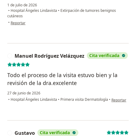
1 de julio de 2026
•
Hospital Ángeles Lindavista
•
Extirpación de tumores benignos
cutáneos
en opinión del usuario Hector Villa
•
Reportar
Manuel Rodríguez Velázquez
Cita verificada
M
Todo el proceso de la visita estuvo bien y la
revisión de la dra.excelente
27 de junio de 2026
en opinión del
•
Hospital Ángeles Lindavista
•
Primera visita Dermatología
•
Reportar
Gustavo
Cita verificada
G