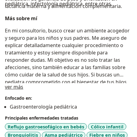
pediátrica, infectología pediátrica, entre otras.
lactancia materna y alimentación complementaria.
Más sobre mí
En mi consultorio, busco crear un ambiente acogedor
y seguro para los niños y sus padres. Me aseguro de
explicar detalladamente cualquier procedimiento o
tratamiento y estoy siempre disponible para
responder dudas. Mi objetivo es no solo tratar las
afecciones, sino también educar a las familias sobre
cómo cuidar de la salud de sus hijos. Si buscas un
pediatra comprometido con el bienestar de tus hijos,
Sobre mí
ver más
no dudes en contactarme. Estoy aquí para ayudar en
lo que sea necesario y brindar atención médica de
Enfocado en:
calidad a los niños de Chihuahua.
Gastroenterología pediátrica
Principales enfermedades tratadas
Reflujo gastroesofágico en bebés
Cólico infantil
Bronquiolitis
Asma pediátrico
Fiebre en niños