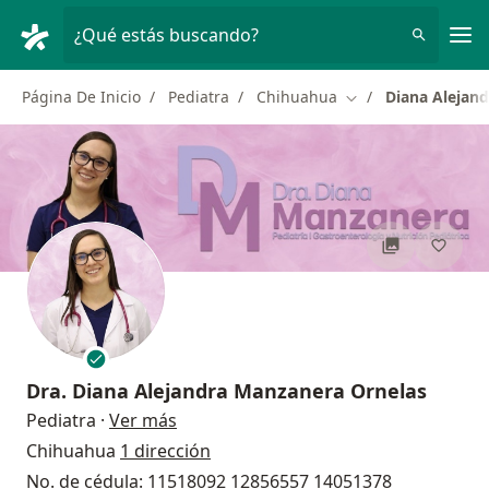
Men
¿Qué estás buscando?
Página De Inicio
Pediatra
Chihuahua
Diana Alejan
Cambiar de ciudad
Dra.
Diana Alejandra Manzanera Ornelas
sobre las especializaciones
Pediatra
·
Ver más
Chihuahua
1 dirección
No. de cédula: 11518092 12856557 14051378