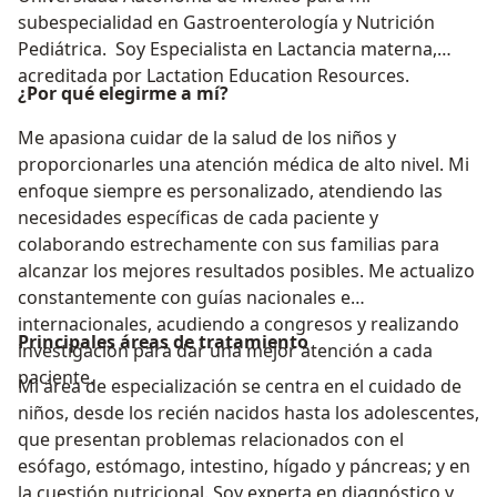
subespecialidad en Gastroenterología y Nutrición
Pediátrica. Soy Especialista en Lactancia materna,
acreditada por Lactation Education Resources.
¿Por qué elegirme a mí?
Me apasiona cuidar de la salud de los niños y
proporcionarles una atención médica de alto nivel. Mi
enfoque siempre es personalizado, atendiendo las
necesidades específicas de cada paciente y
colaborando estrechamente con sus familias para
alcanzar los mejores resultados posibles. Me actualizo
constantemente con guías nacionales e
internacionales, acudiendo a congresos y realizando
Principales áreas de tratamiento
investigación para dar una mejor atención a cada
paciente.
Mi área de especialización se centra en el cuidado de
niños, desde los recién nacidos hasta los adolescentes,
que presentan problemas relacionados con el
esófago, estómago, intestino, hígado y páncreas; y en
la cuestión nutricional. Soy experta en diagnóstico y