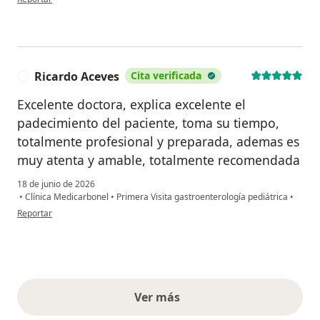
Ricardo Aceves
Cita verificada
R
Excelente doctora, explica excelente el
padecimiento del paciente, toma su tiempo,
totalmente profesional y preparada, ademas es
muy atenta y amable, totalmente recomendada
18 de junio de 2026
•
Clínica Medicarbonel
•
Primera Visita gastroenterología pediátrica
•
en opinión del usuario Ricardo Aceves
Reportar
Ver más
opiniones anteriores