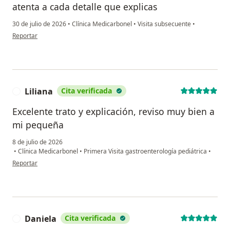
atenta a cada detalle que explicas
30 de julio de 2026
•
Clínica Medicarbonel
•
Visita subsecuente
•
en opinión del usuario ME
Reportar
Liliana
Cita verificada
L
Excelente trato y explicación, reviso muy bien a
mi pequeña
8 de julio de 2026
•
Clínica Medicarbonel
•
Primera Visita gastroenterología pediátrica
•
en opinión del usuario Liliana
Reportar
Daniela
Cita verificada
D