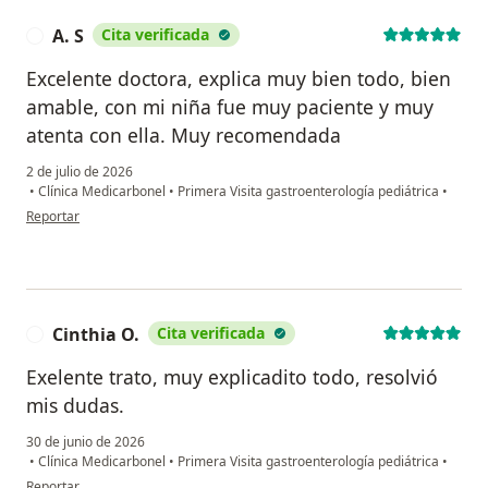
A. S
Cita verificada
A
Excelente doctora, explica muy bien todo, bien
amable, con mi niña fue muy paciente y muy
atenta con ella. Muy recomendada
2 de julio de 2026
•
Clínica Medicarbonel
•
Primera Visita gastroenterología pediátrica
•
en opinión del usuario A. S
Reportar
Cinthia O.
Cita verificada
C
Exelente trato, muy explicadito todo, resolvió
mis dudas.
30 de junio de 2026
•
Clínica Medicarbonel
•
Primera Visita gastroenterología pediátrica
•
en opinión del usuario Cinthia O.
Reportar