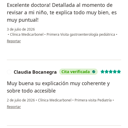
Excelente doctora! Detallada al momento de
revisar a mi niño, te explica todo muy bien, es
muy puntual!
3 de julio de 2026
•
Clínica Medicarbonel
•
Primera Visita gastroenterología pediátrica
•
en opinión del usuario Daniela
Reportar
Claudia Bocanegra
Cita verificada
C
Muy buena su explicación muy coherente y
sobre todo accesible
2 de julio de 2026
•
Clínica Medicarbonel
•
Primera visita Pediatría
•
en opinión del usuario Claudia Bocanegra
Reportar