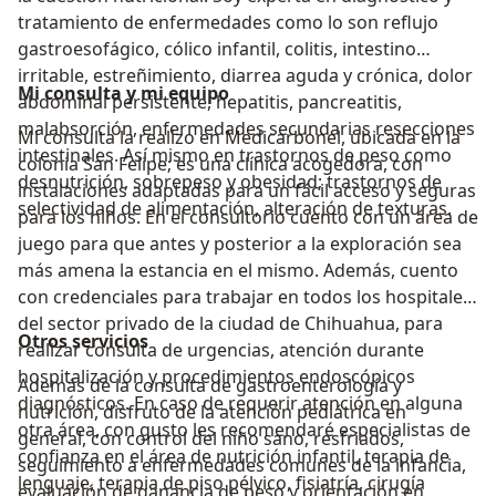
tratamiento de enfermedades como lo son reflujo
gastroesofágico, cólico infantil, colitis, intestino
irritable, estreñimiento, diarrea aguda y crónica, dolor
Mi consulta y mi equipo
abdominal persistente, hepatitis, pancreatitis,
malabsorción, enfermedades secundarias resecciones
Mi consulta la realizo en Medicarbonel, ubicada en la
intestinales. Así mismo en trastornos de peso como
colonia San Felipe; es una clínica acogedora, con
desnutrición, sobrepeso y obesidad; trastornos de
instalaciones adaptadas para un fácil acceso y seguras
selectividad de alimentación, alteración de texturas.
para los niños. En el consultorio cuento con un área de
juego para que antes y posterior a la exploración sea
más amena la estancia en el mismo. Además, cuento
con credenciales para trabajar en todos los hospitales
del sector privado de la ciudad de Chihuahua, para
Otros servicios
realizar consulta de urgencias, atención durante
hospitalización y procedimientos endoscópicos
Además de la consulta de gastroenterología y
diagnósticos. En caso de requerir atención en alguna
nutrición, disfruto de la atención pediátrica en
otra área, con gusto les recomendaré especialistas de
general, con control del niño sano, resfriados,
confianza en el área de nutrición infantil, terapia de
seguimiento a enfermedades comunes de la infancia,
lenguaje, terapia de piso pélvico, fisiatría, cirugía
evaluación de ganancia de peso y orientación en